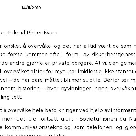
14/11/2019
asjon: Erlend Peder Kvam
r ønsket å overvåke, og det har alltid vært de som 
 De første kommer ofte i form av sikkerhetstjenest
s de andre gjerne er private borgere. At vi, den gem
i overvåket altfor for mye, har imidlertid ikke stanset
evel – de har bare måttet bli mer subtile. Derfor ser 
jennom historien – hvor nyvinninger innen overvåkn
ing tett.
ivt å overvåke hele befolkninger ved hjelp av informan
 men det ble fortsatt gjort i Sovjetunionen og Na
e kommunikasjonsteknologi som telefonen, og gjor
ke store mengder samtidig.