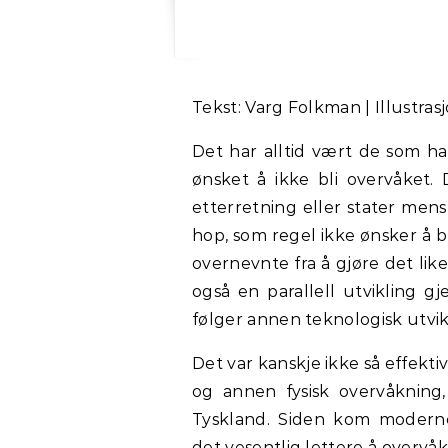
Tekst: Varg Folkman | Illustr
Det har alltid vært de som ha
ønsket å ikke bli overvåket.
etterretning eller stater men
hop, som regel ikke ønsker å bl
overnevnte fra å gjøre det lik
også en parallell utvikling g
følger annen teknologisk utvikl
Det var kanskje ikke så effekt
og annen fysisk overvåkning,
Tyskland. Siden kom modern
det vesentlig lettere å overvå