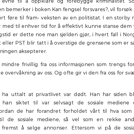
rs evne til å oppklare og forebygge kriminalitet. 
 bemerker i boken Kan fengsel forsvares?, vil forsøk
t føre til fram- veksten av en politistat. I en storby
r med til enhver tid for å effektivt kunne stanse dem 
gstid er dette noe man sjelden gjør, i hvert fall i Nor
et eller PST blir tatt i å overstige de grensene som er s
kningen aksepterer.
r mindre frivillig fra oss informasjonen som trengs fo
de overvåkning av oss. Og ofte gir vi den fra oss for sv
a uttalt at privatlivet var dødt. Han har siden bl
 han siktet til var selvsagt de sosiale mediene 
rdan de har forandret forholdet vårt til hva som
 til de sosiale mediene, så vel som en rekke an
g fremst å selge annonser. Ettersom vi på de sosi