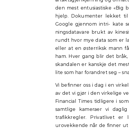
den mest entusiastiske «Big b
hjelp. Dokumenter lekket til
Google gjennom intri- kate se
ningsdatavare brukt av kine
rundt hvor mye data som er l
eller at en østerriksk mann f
ham. Hver gang blir det bråk
skandalen er kanskje det mes
lite som har forandret seg – sn
Vi befinner oss i dag i en virke
av det vi gjør i den virkelige
Financial Times tidligere i s
samtlige kameraer vi daglig
trafikkregler. Privatlivet e
urovekkende når de finner ut a