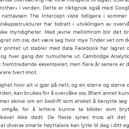
rother» i verden. Dette er riktignok også med Goog
 nettavisen The Intercept viste tidligere i sommer
lskapsstrukturer har bidratt i utviklingen av overv
siske myndigheter. Med jevne mellomrom blir det b
agret om oss, det være seg hvor mye Tinder vet om 
år printet ut stabler med data Facebook har lagret
, og hver gang dør tumultene ut. Cambridge Analyti
t fremtredende eksempelet, men flere år senere er 
arere tvert imot.
lighet hvor alt vi gjør på nett, og en større og større 
 verden, kan brukes for å overvåke oss. Blant annet ku
ommer skrive om en bedrift som ønsket å benytte seg
 omgås, for å lettere kunne ta bilister som bry
r likevel ikke dødt. De fleste synes tross alt det
t diverse smarte høyttalere kan lytte til deg i ditt e