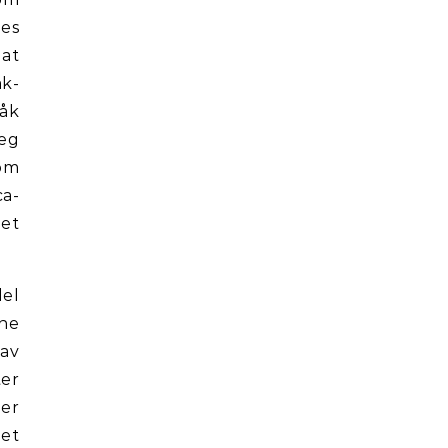
les
 at
åk-
råk
deg
 om
ca-
det
del
nne
 av
ter
 er
get