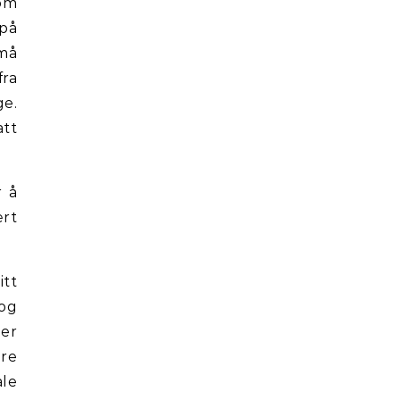
Som
 på
 må
fra
ge.
att
r å
ært
itt
og
 er
dre
ale