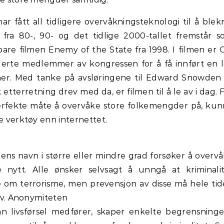
har fått all tidligere overvåkningsteknologi til å blek
 fra 80-, 90- og det tidlige 2000-tallet fremstår 
 bare filmen Enemy of the State fra 1998. I filmen er 
rangerte medlemmer av kongressen for å få innført en 
ner. Med tanke på avsløringene til Edward Snowden
etterretning drev med da, er filmen til å le av i dag. 
erfekte måte å overvåke store folkemengder på, ku
e verktøy enn internettet.
gens navn i større eller mindre grad forsøker å overv
 nytt. Alle ønsker selvsagt å unngå at kriminali
 om terrorisme, men prevensjon av disse må hele ti
liv. Anonymiteten
 livsførsel medfører, skaper enkelte begrensninge