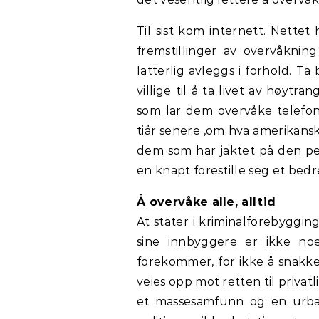
Til sist kom internett. Nettet 
fremstillinger av overvåkning
latterlig avleggs i forhold. Ta
villige til å ta livet av høyt
som lar dem overvåke telefo
tiår senere ,om hva amerikansk 
dem som har jaktet på den p
en knapt forestille seg et bedr
Å overvåke alle, alltid
At stater i kriminalforebyggin
sine innbyggere er ikke noe
forekommer, for ikke å snakke
veies opp mot retten til privat
et massesamfunn og en urban