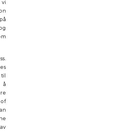
 vi
ion
 på
 og
som
ss.
es
til
l å
re
 of
dan
ene
 av