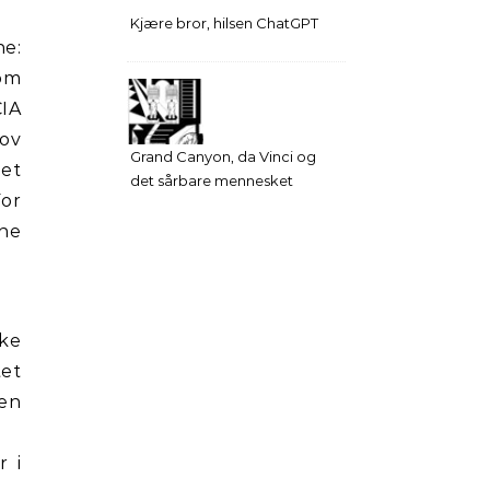
Kjære bror, hilsen ChatGPT
ne:
som
CIA
lov
Grand Canyon, da Vinci og
 et
det sårbare mennesket
For
nne
åke
tet
den
r i