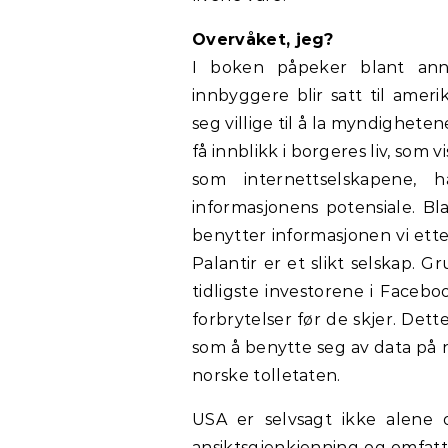
Overvåket, jeg?
I boken påpeker blant ann
innbyggere blir satt til amer
seg villige til å la myndighete
få innblikk i borgeres liv, s
som internettselskapene,
informasjonens potensiale. B
benytter informasjonen vi ette
Palantir er et slikt selskap. G
tidligste investorene i Faceb
forbrytelser før de skjer. Dett
som å benytte seg av data på 
norske tolletaten.
USA er selvsagt ikke alene
ansiktsgjenkjenning og omfat