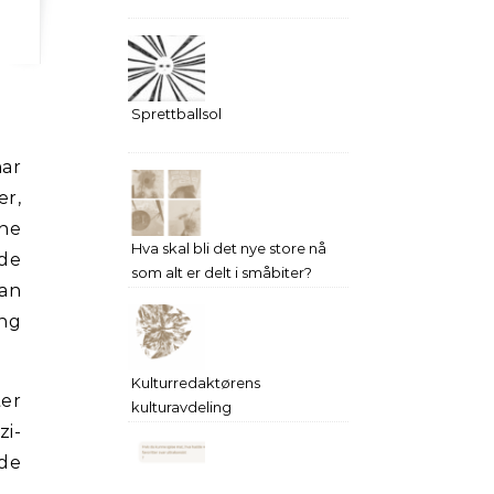
Sprettballsol
har
er,
ene
Hva skal bli det nye store nå
 de
som alt er delt i småbiter?
man
ing
Kulturredaktørens
ter
kulturavdeling
zi-
de