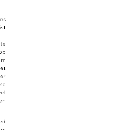
ns
ist
åte
pp
som
pet
ler
tse
vel
den
ed
som