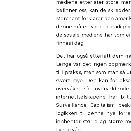
mediene etterlater store me
befinner oss, kan de skredder
Merchant forklarer den ameri
denne måten var et paradigme
de sosiale mediene har som en
finnes i dag.
Det har også etterlatt dem 
Lenge var det ingen oppmer
til i praksis, men som man så
svært mye. Den kan for eksem
overvåke så overveldende
internettselskapene har bli
Surveillance Capitalism bes
logikken til denne nye forre
innhenter større og større me
livene våre.