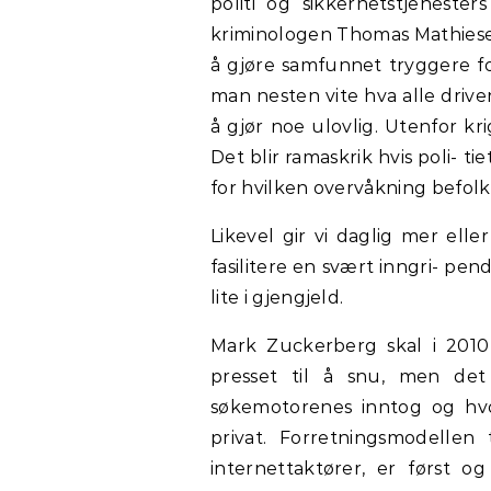
politi og sikkerhetstjeneste
kriminologen Thomas Mathiesen
å gjøre samfunnet tryggere for
man nesten vite hva alle drive
å gjør noe ulovlig. Utenfor kri
Det blir ramaskrik hvis poli- ti
for hvilken overvåkning befol
Likevel gir vi daglig mer elle
fasilitere en svært inngri- pen
lite i gjengjeld.
Mark Zuckerberg skal i 2010 h
presset til å snu, men det
søkemotorenes inntog og hvo
privat. Forretningsmodellen
internettaktører, er først o