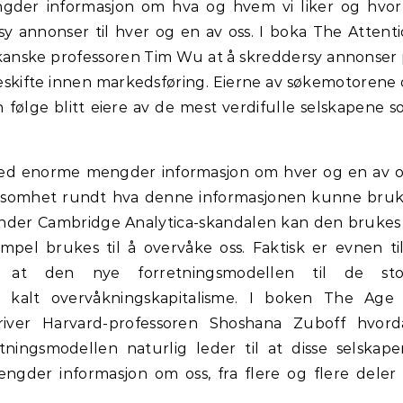
ngder informasjon om hva og hvem vi liker og hvor
sy annonser til hver og en av oss. I boka The Attent
kanske professoren Tim Wu at å skreddersy annonser
skifte innen markedsføring. Eierne av søkemotorene
 følge blitt eiere av de mest verdifulle selskapene 
med enorme mengder informasjon om hver og en av o
ksomhet rundt hva denne informasjonen kunne
bruk
 under Cambridge Analytica-skandalen kan den brukes 
pel brukes til å overvåke oss. Faktisk er evnen ti
 at den nye forretningsmodellen til de sto
tt kalt overvåkningskapitalisme. I boken The Age
kriver Harvard-professoren Shoshana Zuboff hvor
tningsmodellen naturlig leder til at disse selskap
ngder informasjon om oss, fra flere og flere deler