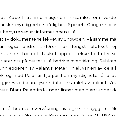
et Zuboff at informasjonen innsamlet om verde
ikanske myndigheters rådighet. Spesielt Google har v
ne benytte seg av informasjonen til å
om vist av dokumentene lekket av Snowden. På samme m
 har også andre aktører for lengst plukket o
lant annet har det dukket opp en rekke bedrifter 
rlater oss på nettet til å bedrive overvåkning. Selska
runnleggeren av Palantir, Peter Thiel, var en av de al
ook, og med Palantir hjelper han myndigheter å foru
e gjøres ved å analysere data innsamlet av politiet, så 
nett. Blant Palantirs kunder finner man blant annet 
 om å bedrive overvåkning av egne innbyggere. M
tende overvåkning har Kina muligens forbigått USA 