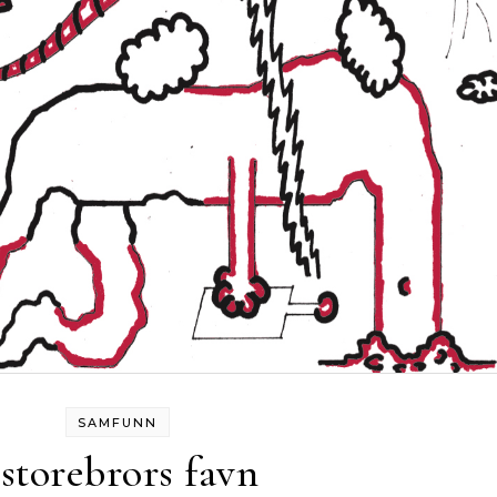
SAMFUNN
 storebrors favn