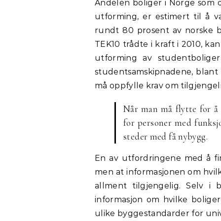
Andelen boliger i Norge som o
utforming, er estimert til å 
rundt 80 prosent av norske bo
TEK10 trådte i kraft i 2010, ka
utforming av studentboliger
studentsamskipnadene, blant 
må oppfylle krav om tilgjengel
Når man må flytte for å 
for personer med funksjo
steder med få nybygg.
En av utfordringene med å fin
men at informasjonen om hvilke
allment tilgjengelig. Selv i
informasjon om hvilke bolig
ulike byggestandarder for univ