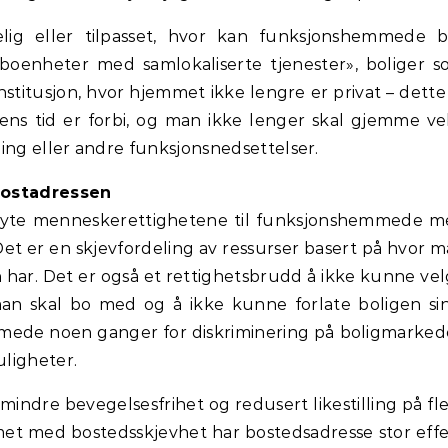
gelig eller tilpasset, hvor kan funksjonshemmede 
 boenheter med samlokaliserte tjenester», boliger 
stitusjon, hvor hjemmet ikke lengre er privat – dette 
ingens tid er forbi, og man ikke lenger skal gjemme v
ng eller andre funksjonsnedsettelser.
postadressen
 bryte menneskerettighetene til funksjonshemmede 
Det er en skjevfordeling av ressurser basert på hvor 
 har. Det er også et rettighetsbrudd å ikke kunne ve
an skal bo med og å ikke kunne forlate boligen sin
mede noen ganger for diskriminering på boligmarked
ligheter.
dre bevegelsesfrihet og redusert likestilling på fl
et med bostedsskjevhet har bostedsadresse stor eff