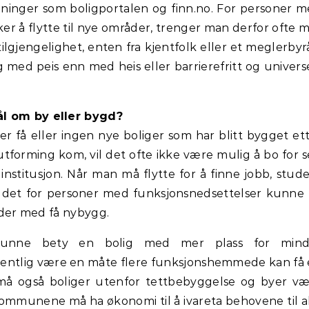
dninger som boligportalen og finn.no. For personer 
r å flytte til nye områder, trenger man derfor ofte 
lgjengelighet, enten fra kjentfolk eller et meglerbyrå
g med peis enn med heis eller barrierefritt og univers
ål om by eller bygd?
 få eller ingen nye boliger som har blitt bygget et
utforming kom, vil det ofte ikke være mulig å bo for 
 institusjon. Når man må flytte for å finne jobb, stud
l det for personer med funksjonsnedsettelser kunne 
teder med få nybygg.
kunne bety en bolig med mer plass for mind
gentlig være en måte flere funksjonshemmede kan få
 må også boliger utenfor tettbebyggelse og byer v
g kommunene må ha økonomi til å ivareta behovene til a