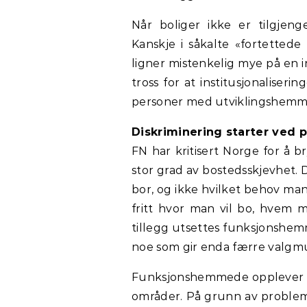
Når boliger ikke er tilgjen
Kanskje i såkalte «fortettede
ligner mistenkelig mye på en in
tross for at institusjonaliser
personer med utviklingshemmi
Diskriminering starter ved 
FN har kritisert Norge for å
stor grad av bostedsskjevhet. 
bor, og ikke hvilket behov man
fritt hvor man vil bo, hvem m
tillegg utsettes funksjonshem
noe som gir enda færre valgmu
Funksjonshemmede opplever min
områder. På grunn av problem