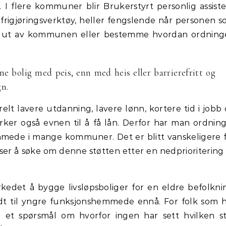
r. I flere kommuner blir Brukerstyrt personlig assist
frigjøringsverktøy, heller fengslende når personen 
eise ut av kommunen eller bestemme hvordan ordnin
nne bolig med peis, enn med heis eller barrierefritt og
gn.
 lavere utdanning, lavere lønn, kortere tid i jobb
irker også evnen til å få lån. Derfor har man ordnin
mmede i mange kommuner. Det er blitt vanskeligere 
r å søke om denne støtten etter en nedprioritering
kedet å bygge livsløpsboliger for en eldre befolkni
dt til yngre funksjonshemmede ennå. For folk som 
 et spørsmål om hvorfor ingen har sett hvilken s