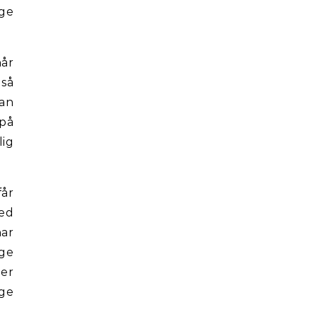
ge
når
 så
man
 på
lig
får
med
har
ige
ger
nge