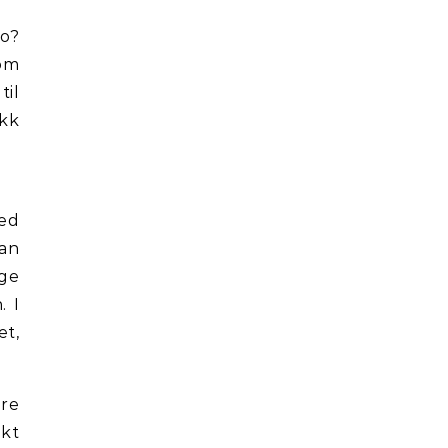
bo?
som
til
ekk
med
man
lge
. I
et,
ere
ekt