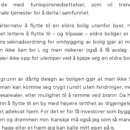
de med funksjonsnedsettelser, som vil tren
ale tjenester for å delta i samfunnet.
alternativ å flytte til en eldre bolig utenfor byer, 
lettere å flytte til – og tilpasse – eldre boliger er
ns søknadsordning for ombygging av bolig gjør at 
n ikke kan bo i, og man risikerer også å få avslag
er ikke opp for ulemper ved å kjøpe seg en eldre bo
 grunn av dårlig design av boligen gjør at man ikke 
or man kan komme seg trygt rundt uten hindringer, 
esarealer, eller mulighet til å rømme ved brann. Da 
n å flytte til en by med høyere tetthet av tilgjengel
 et adekvat hjem. For det er for få investorer som byg
agen og drømmen min. Kanskje må også jeg som så ma
ge eller et hjem jeg kan kalle mitt eget på is.