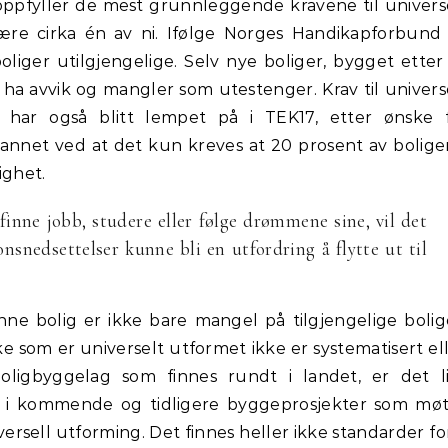
ppfyller de mest grunnleggende kravene til univers
være cirka én av ni. Ifølge Norges Handikapforbund
liger utilgjengelige. Selv nye boliger, bygget etter
n ha avvik og mangler som utestenger. Krav til univers
 har også blitt lempet på i TEK17, etter ønske 
annet ved at det kun kreves at 20 prosent av bolig
ighet.
finne jobb, studere eller følge drømmene sine, vil det
nsnedsettelser kunne bli en utfordring å flytte ut til
ne bolig er ikke bare mangel på tilgjengelige bolig
 som er universelt utformet ikke er systematisert el
 boligbyggelag som finnes rundt i landet, er det l
er i kommende og tidligere byggeprosjekter som mø
ersell utforming. Det finnes heller ikke standarder fo