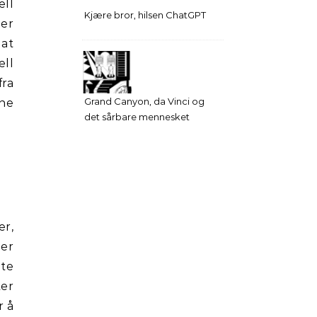
ell
Kjære bror, hilsen ChatGPT
 er
 at
ell
fra
Grand Canyon, da Vinci og
ene
det sårbare mennesket
er,
ler
ite
ter
r å