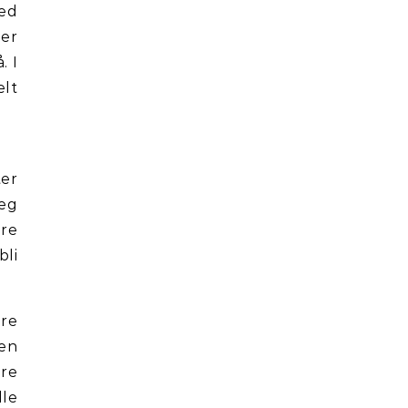
med
mer
. I
elt
ter
seg
ere
bli
re
 en
ære
lle