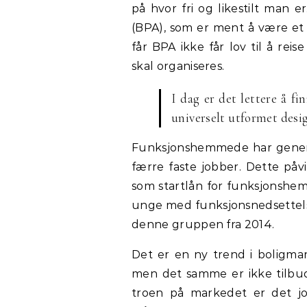
på hvor fri og likestilt man e
(BPA), som er ment å være et 
får BPA ikke får lov til å r
skal organiseres.
I dag er det lettere å fi
universelt utformet desi
Funksjonshemmede har generelt
færre faste jobber. Dette påv
som startlån for funksjonshe
unge med funksjonsnedsettelse
denne gruppen fra 2014.
Det er en ny trend i boligmar
men det samme er ikke tilbu
troen på markedet er det jo