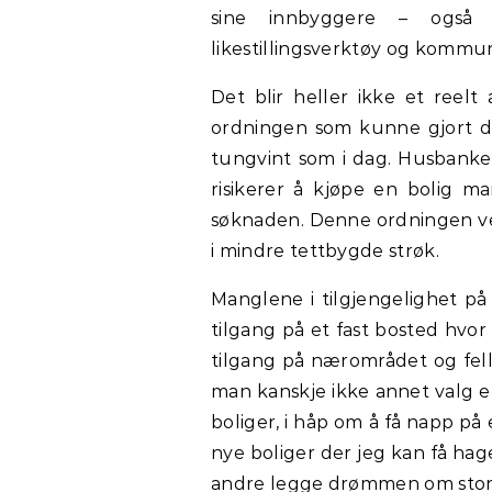
sine innbyggere – også 
likestillingsverktøy og kommun
Det blir heller ikke et reelt 
ordningen som kunne gjort det 
tungvint som i dag. Husbanke
risikerer å kjøpe en bolig ma
søknaden. Denne ordningen vei
i mindre tettbygde strøk.
Manglene i tilgjengelighet på
tilgang på et fast bosted hv
tilgang på nærområdet og fell
man kanskje ikke annet valg en
boliger, i håp om å få napp på
nye boliger der jeg kan få h
andre legge drømmen om stor ha