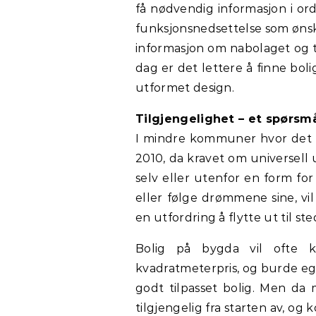
få nødvendig informasjon i or
funksjonsnedsettelse som ønske
informasjon om nabolaget og ti
dag er det lettere å finne boli
utformet design.
Tilgjengelighet – et spørsm
I mindre kommuner hvor det er
2010, da kravet om universell 
selv eller utenfor en form for
eller følge drømmene sine, vi
en utfordring å flytte ut til s
Bolig på bygda vil ofte 
kvadratmeterpris, og burde e
godt tilpasset bolig. Men da
tilgjengelig fra starten av, o