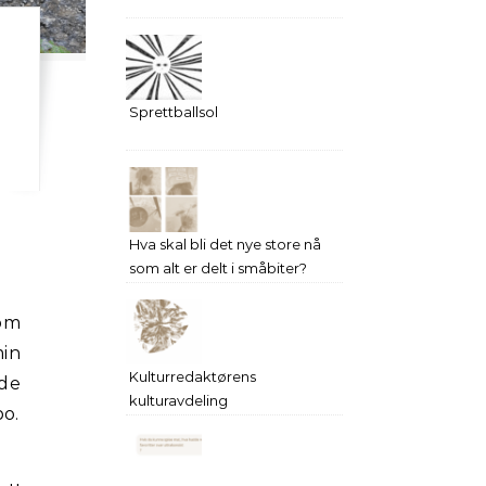
Sprettballsol
Hva skal bli det nye store nå
som alt er delt i småbiter?
som
min
Kulturredaktørens
nde
kulturavdeling
bo.