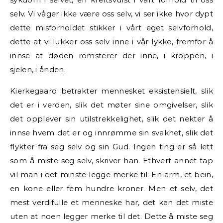
selv. Vi våger ikke være oss selv, vi ser ikke hvor dypt
dette misforholdet stikker i vårt eget selvforhold,
dette at vi lukker oss selv inne i vår lykke, fremfor å
innse at døden romsterer der inne, i kroppen, i
sjelen, i ånden.
Kierkegaard betrakter mennesket eksistensielt, slik
det er i verden, slik det møter sine omgivelser, slik
det opplever sin utilstrekkelighet, slik det nekter å
innse hvem det er og innrømme sin svakhet, slik det
flykter fra seg selv og sin Gud. Ingen ting er så lett
som å miste seg selv, skriver han. Ethvert annet tap
vil man i det minste legge merke til: En arm, et bein,
en kone eller fem hundre kroner. Men et selv, det
mest verdifulle et menneske har, det kan det miste
uten at noen legger merke til det. Dette å miste seg