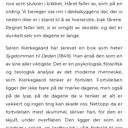
noe som slukner i blikket. Håret faller av, som på en
olding. Vi beveger oss inn i dødsskyggens dal, der vi
nesten ikke er i stand til å se hverandre, bak tårene.
Regnet faller lett, vi er omgitt av skodde, og det er
dunkelt selv om dagene er lange.
Søren Kierkegaard har skrevet en bok som heter
Sygdommen til Døden
(1849). Han anså den som en
av sine aller viktigste. Det er en psykologisk, filosofisk
og teologisk analyse av det moderne menneske,
som Kierkegaard tenker er fortvilet. Fortvilelsen
ligger der ikke bare på de mørke dagene, men også
på de lyse, på de dagene da vi tenker at alt er
vakkert og ingen ting kan skade oss. Nettopp da er
fortvilelsen mest skummel, skriver han, for den er
skjult, under overflaten. Den ligger der som en
sykdom i selvet, en kreftsvulst i vårt forhold til oss