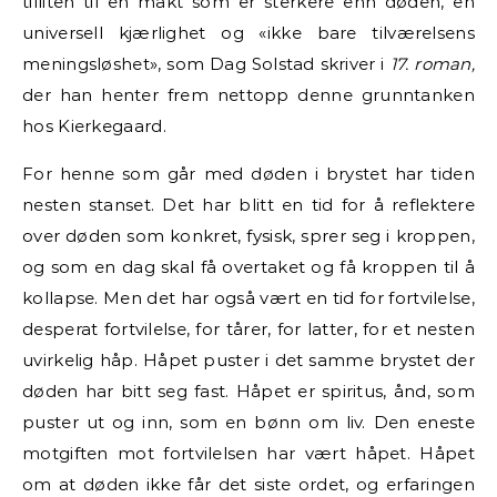
tilliten til en makt som er sterkere enn døden, en
universell kjærlighet og «ikke bare tilværelsens
meningsløshet», som Dag Solstad skriver i
17. roman,
der han henter frem nettopp denne grunntanken
hos Kierkegaard.
For henne som går med døden i brystet har tiden
nesten stanset. Det har blitt en tid for å reflektere
over døden som konkret, fysisk, sprer seg i kroppen,
og som en dag skal få overtaket og få kroppen til å
kollapse. Men det har også vært en tid for fortvilelse,
desperat fortvilelse, for tårer, for latter, for et nesten
uvirkelig håp. Håpet puster i det samme brystet der
døden har bitt seg fast. Håpet er spiritus, ånd, som
puster ut og inn, som en bønn om liv. Den eneste
motgiften mot fortvilelsen har vært håpet. Håpet
om at døden ikke får det siste ordet, og erfaringen