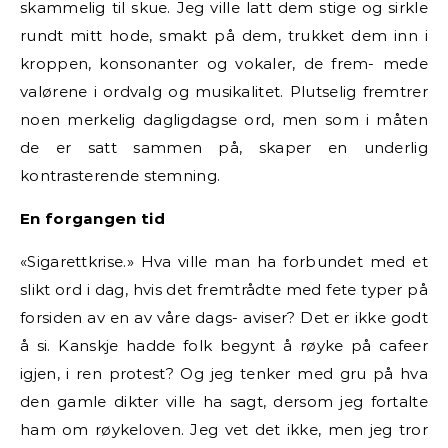
skammelig til skue. Jeg ville latt dem stige og sirkle
rundt mitt hode, smakt på dem, trukket dem inn i
kroppen, konsonanter og vokaler, de frem- mede
valørene i ordvalg og musikalitet. Plutselig fremtrer
noen merkelig dagligdagse ord, men som i måten
de er satt sammen på, skaper en underlig
kontrasterende stemning.
En forgangen tid
«Sigarettkrise.» Hva ville man ha forbundet med et
slikt ord i dag, hvis det fremtrådte med fete typer på
forsiden av en av våre dags- aviser? Det er ikke godt
å si. Kanskje hadde folk begynt å røyke på cafeer
igjen, i ren protest? Og jeg tenker med gru på hva
den gamle dikter ville ha sagt, dersom jeg fortalte
ham om røykeloven. Jeg vet det ikke, men jeg tror