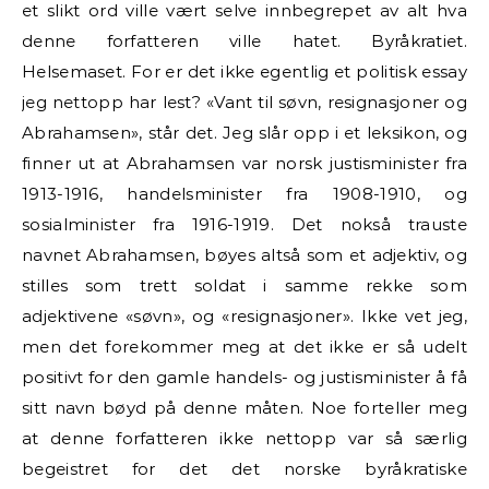
et slikt ord ville vært selve innbegrepet av alt hva
denne forfatteren ville hatet. Byråkratiet.
Helsemaset. For er det ikke egentlig et politisk essay
jeg nettopp har lest? «Vant til søvn, resignasjoner og
Abrahamsen», står det. Jeg slår opp i et leksikon, og
finner ut at Abrahamsen var norsk justisminister fra
1913-1916, handelsminister fra 1908-1910, og
sosialminister fra 1916-1919. Det nokså trauste
navnet Abrahamsen, bøyes altså som et adjektiv, og
stilles som trett soldat i samme rekke som
adjektivene «søvn», og «resignasjoner». Ikke vet jeg,
men det forekommer meg at det ikke er så udelt
positivt for den gamle handels- og justisminister å få
sitt navn bøyd på denne måten. Noe forteller meg
at denne forfatteren ikke nettopp var så særlig
begeistret for det det norske byråkratiske