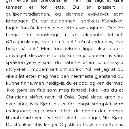
glimrende samtalekunstner. Man har sagt at dine
temaer er for lette. Du er plassert i
gullpenntradisjonen, og dermed avskrevet som
forgangen. Du var gullpennen i språkets Klondyke!
Ingen forstår lenger dine lette assosiasjoner. Der for
tunge, for vanskelige i sin elegante letthet!
«Chagrinskinn», hva er nå det? «Anstundende», hva
betyr nå det? Men foreldelsene ligger ikke bare i
ordvalget, dessverre, for da kunne jo bare en av våre
språkfornyere – som du hatet! – ahem … unnskyld
uttrykket… modernisert ditt språk? Nå vet jeg at du
ville slått etter meg med den nærmeste gjenstand du
kunne finne, men heldigvis, du er død, og kan dermed
ikke gjøre en flue som meg fortred. Ikke likte du at
Christiana skiftet navn til Oslo. Også dette gren du
over. Akk, Nils Kjær, du er for lengst stemplet som
reaksjonær, og plassert blant de døde i den norske
litteraturhistorien. Det står ikke til liv lenger, Nils Kjær.
Du står ikke til liv lenger. Og slik du trakk inn duften av