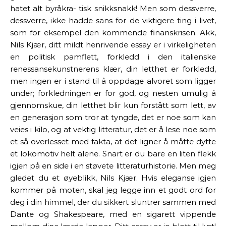
hatet alt byråkra- tisk snikksnakk! Men som dessverre,
dessverre, ikke hadde sans for de viktigere ting i livet,
som for eksempel den kommende finanskrisen. Akk,
Nils Kjær, ditt mildt henrivende essay er i virkeligheten
en politisk pamflett, forkledd i den italienske
renessansekunstnerens klær, din letthet er forkledd,
men ingen er i stand til å oppdage alvoret som ligger
under; forkledningen er for god, og nesten umulig å
gjennomskue, din letthet blir kun forstått som lett, av
en generasjon som tror at tyngde, det er noe som kan
veies i kilo, og at vektig litteratur, det er å lese noe som
et så overlesset med fakta, at det ligner å måtte dytte
et lokomotiv helt alene. Snart er du bare en liten flekk
igjen på en side i en støvete litteraturhistorie. Men meg
gledet du et øyeblikk, Nils Kjær. Hvis eleganse igjen
kommer på moten, skal jeg legge inn et godt ord for
deg i din himmel, der du sikkert sluntrer sammen med
Dante og Shakespeare, med en sigarett vippende