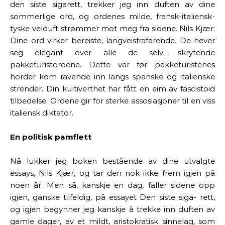
den siste sigarett, trekker jeg inn duften av dine
sommerlige ord, og ordenes milde, fransk-italiensk-
tyske velduft strømmer mot meg fra sidene. Nils Kjær:
Dine ord virker bereiste, langveisfrafarende. De hever
seg elegant over alle de selv- skrytende
pakketuristordene. Dette var før pakketuristenes
horder kom ravende inn langs spanske og italienske
strender. Din kultiverthet har fått en eim av fascistoid
tilbedelse. Ordene gir for sterke assosiasjoner til en viss
italiensk diktator.
En politisk pamflett
Nå lukker jeg boken bestående av dine utvalgte
essays, Nils Kjær, og tar den nok ikke frem igjen på
noen år. Men så, kanskje en dag, faller sidene opp
igjen, ganske tilfeldig, på essayet Den siste siga- rett,
og igjen begynner jeg kanskje å trekke inn duften av
gamle dager, av et mildt, aristokratisk sinnelag, som