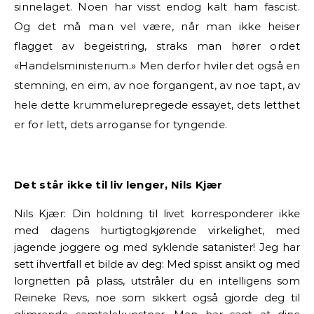
sinnelaget. Noen har visst endog kalt ham fascist.
Og det må man vel være, når man ikke heiser
flagget av begeistring, straks man hører ordet
«Handelsministerium.» Men derfor hviler det også en
stemning, en eim, av noe forgangent, av noe tapt, av
hele dette krummelurepregede essayet, dets letthet
er for lett, dets arroganse for tyngende.
Det står ikke til liv lenger, Nils Kjær
Nils Kjær: Din holdning til livet korresponderer ikke
med dagens hurtigtogkjørende virkelighet, med
jagende joggere og med syklende satanister! Jeg har
sett ihvertfall et bilde av deg: Med spisst ansikt og med
lorgnetten på plass, utstråler du en intelligens som
Reineke Revs, noe som sikkert også gjorde deg til