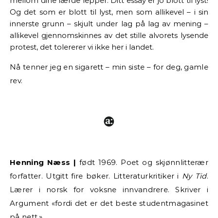
mellom dine lærde lepper. Ditt essay er jo blott til lyst!
Og det som er blott til lyst, men som allikevel – i sin
innerste grunn – skjult under lag på lag av mening –
allikevel gjennomskinnes av det stille alvorets lysende
protest, det tolererer vi ikke her i landet.
Nå tenner jeg en sigarett – min siste – for deg, gamle
rev.
Henning Næss |
født 1969. Poet og skjønnlitterær
forfatter. Utgitt fire bøker. Litteraturkritiker i
Ny Tid
.
Lærer i norsk for voksne innvandrere. Skriver i
Argument «fordi det er det beste studentmagasinet
på nett.»