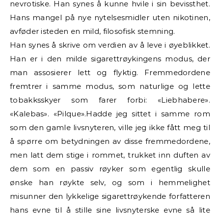
nevrotiske. Han synes å kunne hvile i sin bevissthet.
Hans mangel på nye nytelsesmidler uten nikotinen,
avføder isteden en mild, filosofisk stemning.
Han synes å skrive om verdien av å leve i øyeblikket.
Han er i den milde sigarettrøykingens modus, der
man assosierer lett og flyktig. Fremmedordene
fremtrer i samme modus, som naturlige og lette
tobakksskyer som farer forbi: «Liebhabere».
«Kalebas». «Pilque».Hadde jeg sittet i samme rom
som den gamle livsnyteren, ville jeg ikke fått meg til
å spørre om betydningen av disse fremmedordene,
men latt dem stige i rommet, trukket inn duften av
dem som en passiv røyker som egentlig skulle
ønske han røykte selv, og som i hemmelighet
misunner den lykkelige sigarettrøykende forfatteren
hans evne til å stille sine livsnyterske evne så lite