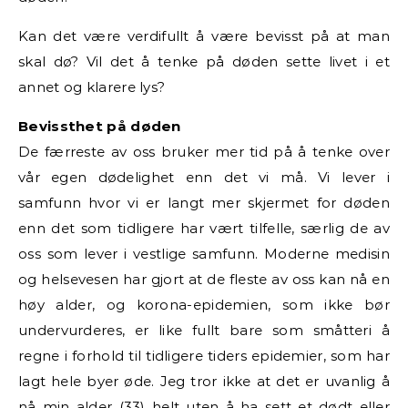
Kan det være verdifullt å være bevisst på at man
skal dø? Vil det å tenke på døden sette livet i et
annet og klarere lys?
Bevissthet på døden
De færreste av oss bruker mer tid på å tenke over
vår egen dødelighet enn det vi må. Vi lever i
samfunn hvor vi er langt mer skjermet for døden
enn det som tidligere har vært tilfelle, særlig de av
oss som lever i vestlige samfunn. Moderne medisin
og helsevesen har gjort at de fleste av oss kan nå en
høy alder, og korona-epidemien, som ikke bør
undervurderes, er like fullt bare som småtteri å
regne i forhold til tidligere tiders epidemier, som har
lagt hele byer øde. Jeg tror ikke at det
er uvanlig å
nå min alder (33)
helt uten å ha sett et dødt eller