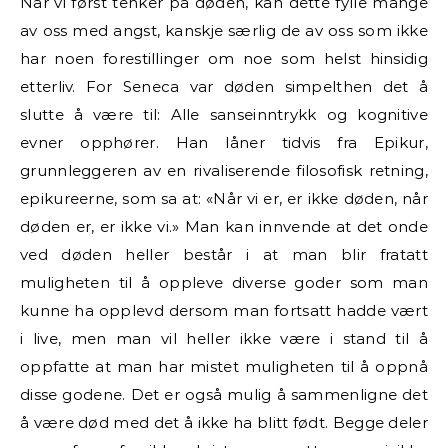
Når vi først tenker på døden, kan dette fylle mange
av oss med angst, kanskje særlig de av oss som ikke
har noen forestillinger om noe som helst hinsidig
etterliv. For Seneca var døden simpelthen det å
slutte å være til: Alle sanseinntrykk
og kognitive
evner opphører. Han låner tidvis fra Epikur,
grunnleggeren av en rivaliserende filosofisk retning,
epikureerne, som sa at: «Når
vi er, er ikke døden, når
døden er, er ikke vi.» Man kan innvende at det onde
ved døden
heller består i at man blir fratatt
muligheten til å oppleve diverse goder som man
kunne ha opplevd dersom man fortsatt hadde vært
i live, men man vil heller ikke være i stand til å
oppfatte at man har mistet muligheten til å oppnå
disse godene. Det er også mulig å sammenligne det
å være død med det å ikke ha blitt født. Begge deler