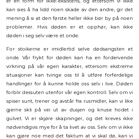
er en form for ikke-eksistens, og ettersom vi ikke
kan sies å ha lidd noen skade av den andre, gir det
mening å si at den første heller ikke bør by på noen
problemer. Hvis døden er et opphør, kan ikke
døden i seg selv være et onde.
For stoikerne er imidlertid selve dødsangsten et
onde. Vår frykt for døden kan ha en fordervende
virkning på vår egen karakter, ettersom ekstreme
situasjoner kan tvinge oss til å utføre forferdelige
handlinger for å kunne holde oss selv i live. Døden
forblir dessuten utenfor vår egen kontroll. Selv om vi
spiser sunt, trener og avstår fra rusmidler, kan vi like
gjerne skli på vei ut av dusjen og knuse hodet i
gulvet. Vi er skjøre skapninger, og det kreves ikke
nødvendigvis mye for å ta livet av oss. Selv om vi ikke
kan gjøre noe med det faktum at vi skal dø, kan vi