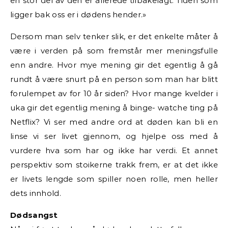
en stor del av den er allerede
tilbakelagt. Tiden som
ligger bak oss er i dødens hender.»
Dersom man selv tenker slik, er det enkelte måter å
være i verden på som fremstår mer meningsfulle
enn andre. Hvor mye mening gir det egentlig å gå
rundt å være snurt på en person som man har blitt
forulempet av for 10 år siden? Hvor mange kvelder i
uka gir det egentlig mening å binge- watche ting på
Netflix? Vi ser med andre ord at døden kan bli en
linse vi ser livet gjennom, og hjelpe oss med å
vurdere hva som har og ikke har verdi. Et annet
perspektiv som stoikerne trakk frem, er at det ikke
er livets lengde som spiller noen rolle, men heller
dets innhold.
Dødsangst