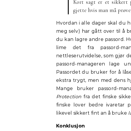
Kort sagt er et sikkert 
gjette hvis man må prøve
Hvordan i alle dager skal du h
meg selv) har gått over til å
du kan lagre andre passord. Hv
lime det fra passord-ma
nettleserutvidelse, som gjør d
passord-manageren lage uni
Passordet du bruker for å lå
ekstra trygt, men med dens hj
Mange bruker passord-ma
Protection
fra det finske sikk
finske lover bedre ivaretar
likevel sikkert fint an å bruke
l
Konklusjon