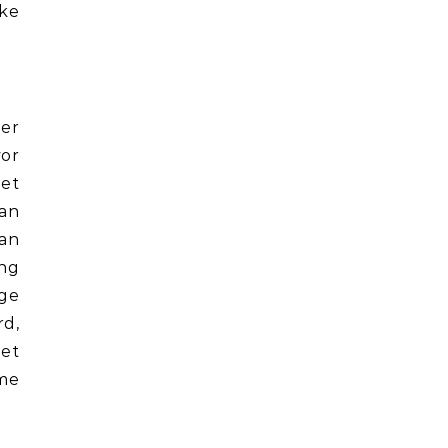
ike
oer
vor
det
han
kan
ing
gge
rd,
det
mme