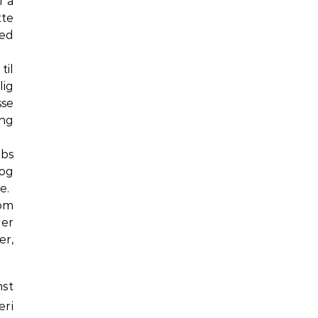
l å
tte
med
il
lig
sse
ang
obs
 og
e.
som
ger
er,
nst
eri