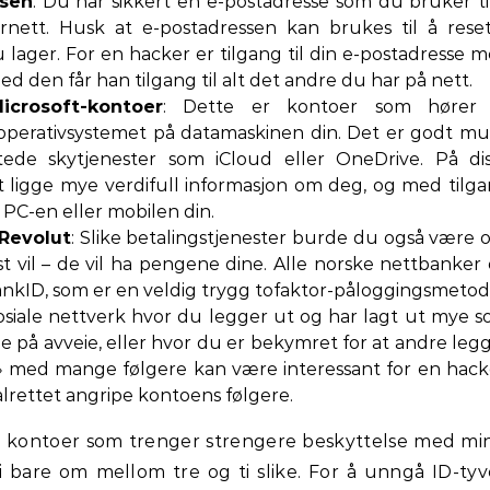
ssen
. Du har sikkert en e-postadresse som du bruker ti
rnett. Husk at e-postadressen kan brukes til å rese
 lager. For en hacker er tilgang til din e-postadresse 
ed den får han tilgang til alt det andre du har på nett.
icrosoft-kontoer
: Dette er kontoer som hører t
l operativsystemet på datamaskinen din. Det er godt mu
tede skytjenester som iCloud eller OneDrive. På di
 ligge mye verdifull informasjon om deg, og med tilg
PC-en eller mobilen din.
 Revolut
: Slike betalingstjenester burde du også være 
ist vil – de vil ha pengene dine. Alle norske nettbanker
ankID, som er en veldig trygg tofaktor-påloggingsmetod
Sosiale nettverk hvor du legger ut og har lagt ut mye 
 på avveie, eller hvor du er bekymret for at andre leg
ta» med mange følgere kan være interessant for en hack
ålrettet angripe kontoens følgere.
e kontoer som trenger strengere beskyttelse med mi
i bare om mellom tre og ti slike. For å unngå ID-tyv