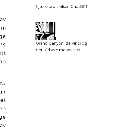
Kjære bror, hilsen ChatGPT
 av
om
ige
Grand Canyon, da Vinci og
k?&
det sårbare mennesket
itt
inn
r.»
gir
det
gen
ge
 av