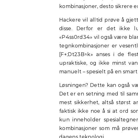
kombinasjoner, desto sikrere e
Hackere vil alltid prøve å gjet
disse. Derfor er det ikke 
«P4ss0rd34» vil også være blan
tegnkombinasjoner er vesentli
[F+;Dt23B^k» anses i de fles
upraktiske, og ikke minst van
manuelt – spesielt på en smart
Løsningen? Dette kan også vær
Det er en setning med til sam
mest sikkerhet, altså størst 
faktisk ikke noe å si at ord s
kun inneholder spesialtegn
kombinasjoner som må prøves, 
dagens teknologi.