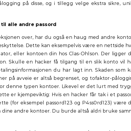
ogging på disse, og i tillegg velge ekstra sikre, un
til alle andre passord
i seksjonen over, har du også en haug med andre kont
eskyttelse. Dette kan eksempelvis være en nettside h
ator, eller kontoen din hos Clas-Ohlson. Der ligger 
on. Skulle en hacker få tilgang til en slik konto vil 
talingsinformasjonen du har lagt inn. Skaden som 
mer på avveie er altså begrenset, og tofaktor-pålogg
for denne typen kontoer. Likevel er det lurt med try
tte er kjempeviktig: Hvis en hacker får tak i et passo
 dette (for eksempel passord123 og P4ss0rd123) være 
å dine andre kontoer. Du burde altså aldri bruke sa