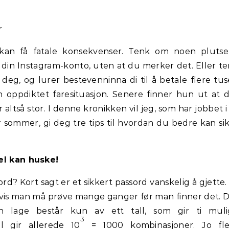
r
t kan få fatale konsekvenser. Tenk om noen plutse
d din Instagram-konto, uten at du merker det. Eller t
deg, og lurer bestevenninna di til å betale flere tu
 oppdiktet faresituasjon. Senere finner hun ut at 
r altså stor. I denne kronikken vil jeg, som har jobbet i
or sommer, gi deg tre tips til hvordan du bedre kan si
el kan huske!
ord? Kort sagt er et sikkert passord vanskelig å gjette.
 hvis man må prøve mange ganger før man finner det. 
n lage består kun av ett tall, som gir ti muli
3
ll gir allerede 10
= 1000 kombinasjoner. Jo fle