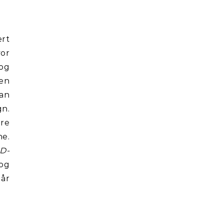
ert
vor
 og
en
kan
n.
ære
ne.
ID-
 og
går