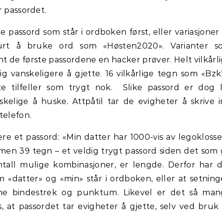
r passordet.
te passord som står i ordboken først, eller variasjoner
lurt å bruke ord som «Høsten2020». Varianter s
t de første passordene en hacker prøver. Helt vilkårl
g vanskeligere å gjette. 16 vilkårlige tegn som «Bz
te tilfeller som trygt nok. Slike passord er dog l
skelige å huske. Attpåtil tar de evigheter å skrive 
telefon.
e et passord: «Min datter har 1000-vis av legoklosse
men 39 tegn – et veldig trygt passord siden det som 
antall mulige kombinasjoner, er lengde. Derfor har 
om «datter» og «min» står i ordboken, eller at setnin
ene bindestrek og punktum. Likevel er det så man
at passordet tar evigheter å gjette, selv ved bruk