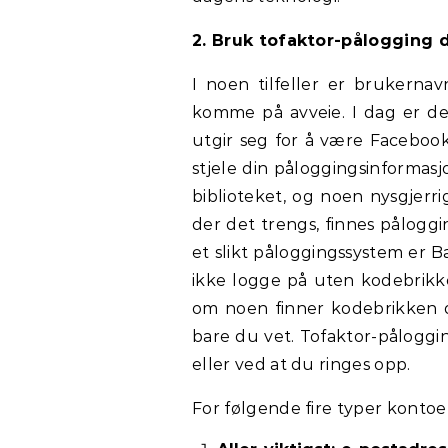
2. Bruk tofaktor-pålogging 
I noen tilfeller er brukernav
komme på avveie. I dag er de
utgir seg for å være Facebook
stjele din påloggingsinformas
biblioteket, og noen nysgjerr
der det trengs, finnes pålogg
et slikt påloggingssystem er Ba
ikke logge på uten kodebrikken
om noen finner kodebrikken 
bare du vet. Tofaktor-påloggi
eller ved at du ringes opp.
For følgende fire typer kontoe