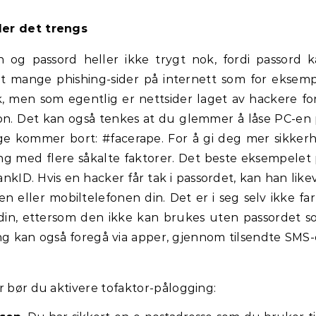
der det trengs
n og passord heller ikke trygt nok, fordi passord 
t mange phishing-sider på internett som for eksem
, men som egentlig er nettsider laget av hackere fo
jon. Det kan også tenkes at du glemmer å låse PC-en
ige kommer bort: #facerape. For å gi deg mer sikker
ing med flere såkalte faktorer. Det beste eksempelet
nkID. Hvis en hacker får tak i passordet, kan han like
 eller mobiltelefonen din. Det er i seg selv ikke far
din, ettersom den ikke kan brukes uten passordet 
ng kan også foregå via apper, gjennom tilsendte SMS-
r bør du aktivere tofaktor-pålogging: