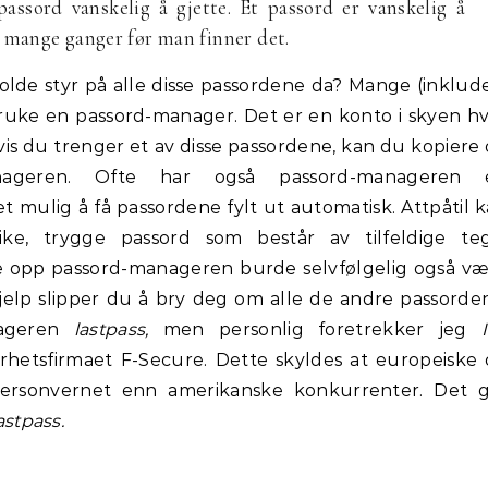
passord vanskelig å gjette. Et passord er vanskelig å
 mange ganger før man finner det.
olde styr på alle disse passordene da? Mange (inklud
 bruke en passord-manager. Det er en konto i skyen h
is du trenger et av disse passordene, kan du kopiere
nageren. Ofte har også passord-manageren 
et mulig å få passordene fylt ut automatisk. Attpåtil 
ke, trygge passord som består av tilfeldige teg
se opp passord-manageren burde selvfølgelig også v
elp slipper du å bry deg om alle de andre passorde
nageren
lastpass,
men personlig foretrekker jeg
erhetsfirmaet F-Secure. Dette skyldes at europeiske
 personvernet enn amerikanske konkurrenter. Det 
astpass.