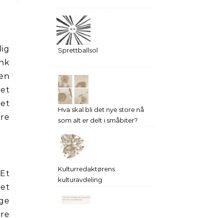
lig
Sprettballsol
enk
sen
det
 et
Hva skal bli det nye store nå
kre
som alt er delt i småbiter?
Kulturredaktørens
 Et
kulturavdeling
Det
ge
re