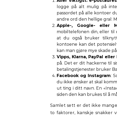
Aller viktigst:
e-postadre
logge på alt mulig på inte
passordet på alle kontoer du
andre ord den hellige gral: M
Apple-, Google- eller M
mobiltelefonen din, eller ti
at du også bruker tilknyt
kontoene kan det potensielt
kan man gjøre mye skade på 
Vipps, Klarna, PayPal eller
på. Det er dit hackerne til s
betalingstjenester bruker B
Facebook og Instagram
: 
du ikke ønsker at skal komme
ut ting i ditt navn. En «Ins
siden den kan brukes til å m
Samlet sett er det ikke mang
to faktorer, kanskje snakker v