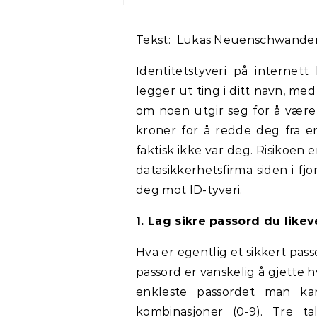
Tekst: Lukas Neuenschwande
Identitetstyveri på internet
legger ut ting i ditt navn, me
om noen utgir seg for å være 
kroner for å redde deg fra en
faktisk ikke var deg. Risikoen e
datasikkerhetsfirma siden i fj
deg mot ID-tyveri.
1. Lag sikre passord du likev
Hva er egentlig et sikkert pass
passord er vanskelig å gjette
enkleste passordet man ka
kombinasjoner (0-9). Tre ta