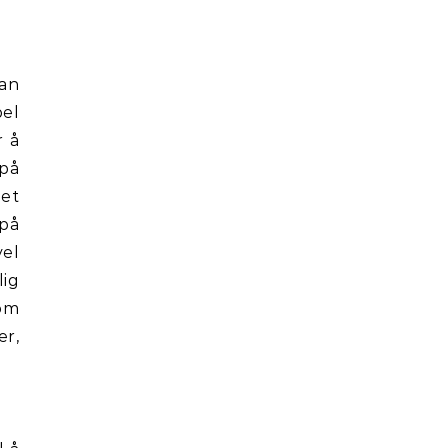
kan
pel
r å
 på
het
 på
vel
lig
som
er,