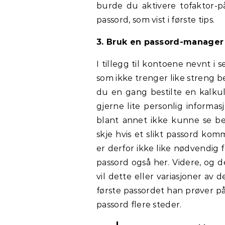
burde du aktivere tofaktor-pål
passord, som vist i første tips.
3. Bruk en passord-manager 
I tillegg til kontoene nevnt 
som ikke trenger like streng b
du en gang bestilte en kalkul
gjerne lite personlig informasj
blant annet ikke kunne se be
skje hvis et slikt passord kom
er derfor ikke like nødvendig 
passord også her. Videre, og de
vil dette eller variasjoner av
første passordet han prøver p
passord flere steder.