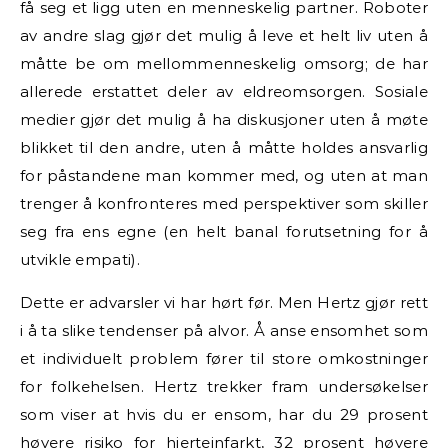
få seg et ligg uten en menneskelig partner. Roboter
av andre slag gjør det mulig å leve et helt liv uten å
måtte be om mellommenneskelig omsorg; de har
allerede erstattet deler av eldreomsorgen. Sosiale
medier gjør det mulig å ha diskusjoner uten å møte
blikket til den andre, uten å måtte holdes ansvarlig
for påstandene man kommer med, og uten at man
trenger å konfronteres med perspektiver som skiller
seg fra ens egne (en helt banal forutsetning for å
utvikle empati).
Dette er advarsler vi har hørt før. Men Hertz gjør rett
i å ta slike tendenser på alvor. Å anse ensomhet som
et individuelt problem fører til store omkostninger
for folkehelsen. Hertz trekker fram undersøkelser
som viser at hvis du er ensom, har du 29 prosent
høyere risiko for hjerteinfarkt, 32 prosent høyere