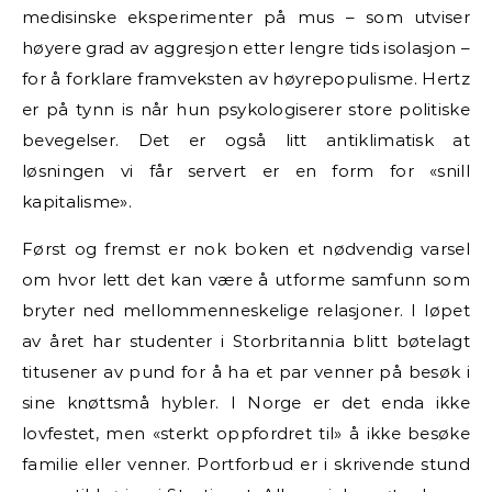
medisinske eksperimenter på mus – som utviser
høyere grad av aggresjon etter lengre tids isolasjon –
for å forklare framveksten av høyrepopulisme. Hertz
er på tynn is når hun psykologiserer store politiske
bevegelser. Det er også litt antiklimatisk at
løsningen vi får servert er en form for «snill
kapitalisme».
Først og fremst er nok boken et nødvendig varsel
om hvor lett det kan være å utforme samfunn som
bryter ned mellommenneskelige relasjoner. I løpet
av året har studenter i Storbritannia blitt bøtelagt
titusener av pund for å ha et par venner på besøk i
sine knøttsmå hybler. I Norge er det enda ikke
lovfestet, men «sterkt oppfordret til» å ikke besøke
familie eller venner. Portforbud er i skrivende stund