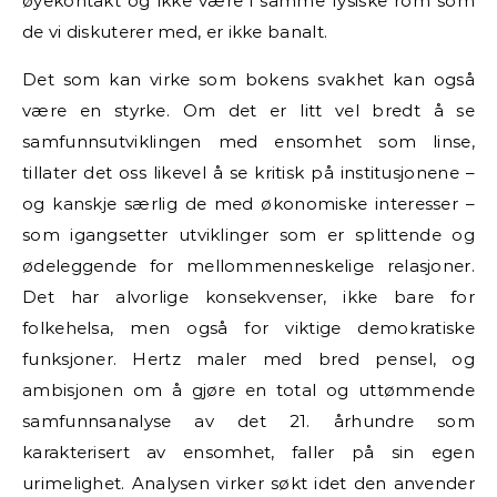
øyekontakt og ikke være i samme fysiske rom som
de vi diskuterer med, er ikke banalt.
Det som kan virke som bokens svakhet kan også
være en styrke. Om det er litt vel bredt å se
samfunnsutviklingen med ensomhet som linse,
tillater det oss likevel å se kritisk på institusjonene –
og kanskje særlig de med økonomiske interesser –
som igangsetter utviklinger som er splittende og
ødeleggende for mellommenneskelige relasjoner.
Det har alvorlige konsekvenser, ikke bare for
folkehelsa, men også for viktige demokratiske
funksjoner. Hertz maler med bred pensel, og
ambisjonen om å gjøre en total og uttømmende
samfunnsanalyse av det 21. århundre som
karakterisert av ensomhet, faller på sin egen
urimelighet. Analysen virker søkt idet den anvender