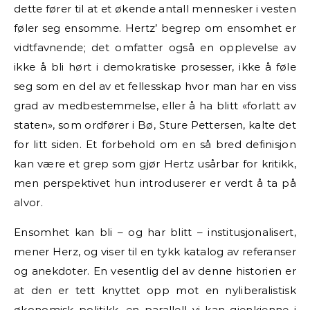
dette fører til at et økende antall mennesker i vesten
føler seg ensomme. Hertz’ begrep om ensomhet er
vidtfavnende; det omfatter også en opplevelse av
ikke å bli hørt i demokratiske prosesser, ikke å føle
seg som en del av et fellesskap hvor man har en viss
grad av medbestemmelse, eller å ha blitt «forlatt av
staten», som ordfører i Bø, Sture Pettersen, kalte det
for litt siden. Et forbehold om en så bred definisjon
kan være et grep som gjør Hertz usårbar for kritikk,
men perspektivet hun introduserer er verdt å ta på
alvor.
Ensomhet kan bli – og har blitt – institusjonalisert,
mener Herz, og viser til en tykk katalog av referanser
og anekdoter. En vesentlig del av denne historien er
at den er tett knyttet opp mot en nyliberalistisk
økonomisk politikk, en parallell vi kan gjenkjenne i