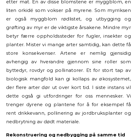
etter mat. Én av disse blomstene er myggblom, en
liten orkidé som vokser på myrene. Som myrriksen
er også myggblom rødlistet, og utbygging og
grøfting av myr er de viktigste årsakene. Mindre myr
betyr færre oppholdssteder for fugler, insekter og
planter. Mister vi mange arter samtidig, kan dette få
store konsekvenser. Artene er nemlig gjensidig
avhengig av hverandre gjennom sine roller som
byttedyr, rovdyr og pollinatorer. Et for stort tap av
biologisk mangfold kan gi kollaps av økosystemet,
der flere arter dør ut over kort tid. I siste instans vil
dette også gi utfordringer for oss mennesker. Vi
trenger dyrene og plantene for å for eksempel få
rent drikkevann, pollinering av jordbruksplanter og
nedbrytning av dødt materiale.
Rekonstruering og nedbygging på samme tid