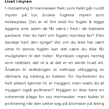
Livet i myren
I motsetning til mennesker flest, som helst går rundt
myren på tur, bruker fuglene myren som
hekkeplass. Det er et fint sted for fugler å legge
eggene sine, siden de får være i fred i de bløteste
partiene. Har du hørt om fuglen myrrikse før? Eller
kanskje hørt den synge? Vel, om du ikke har vært
vitne til denne fuglen kan det være du ikke får
muligheten til det heller. Myrriksen regnes nemlig
som rødlistet, det vil si at det er en sterkt truet art.
Årsaken til rødlistingen er nettopp utbygging av
våtmark og lukking av bekker. En myrbeboer du
helt sikkert kjenner til, er myggen; men visste du at
myggen også pollinerer? Myggen er ikke bare en
irriterende plage for oss mennesker, men bidrar til
pollinering når den setter seg på blomster på leting