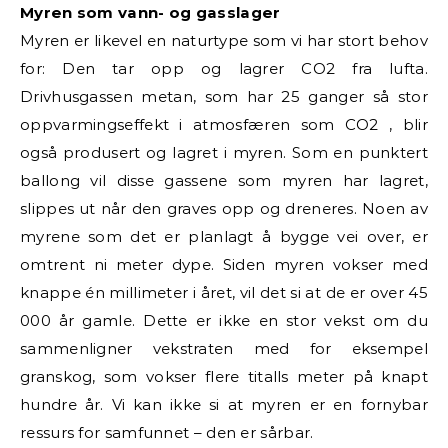
Myren som vann- og gasslager
Myren er likevel en naturtype som vi har stort behov
for: Den tar opp og lagrer CO2 fra lufta.
Drivhusgassen metan, som har 25 ganger så stor
oppvarmingseffekt i atmosfæren som CO2 , blir
også produsert og lagret i myren. Som en punktert
ballong vil disse gassene som myren har lagret,
slippes ut når den graves opp og dreneres. Noen av
myrene som det er planlagt å bygge vei over, er
omtrent ni meter dype. Siden myren vokser med
knappe én millimeter i året, vil det si at de er over 45
000 år gamle. Dette er ikke en stor vekst om du
sammenligner vekstraten med for eksempel
granskog, som vokser flere titalls meter på knapt
hundre år. Vi kan ikke si at myren er en fornybar
ressurs for samfunnet – den er sårbar.