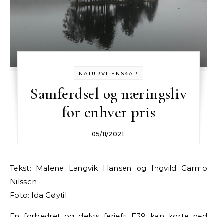
NATURVITENSKAP
Samferdsel og næringsliv
for enhver pris
05/11/2021
Tekst: Malene Langvik Hansen og Ingvild Garmo
Nilsson
Foto: Ida Gøytil
En forbedret og delvis ferjefri E39 kan korte ned