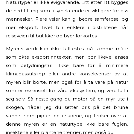
Naturtyper er ikke evigvarende. Litt etter litt bygges
de ned til ting som tilsynelatende er viktigere for oss
mennesker. Flere veier kan gi bedre samferdsel og
mer eksport. Livet blir enklere i distriktene når
reiseveien til butikker og byer forkortes.
Myrens verdi kan ikke tallfestes på samme måte
som økte eksportinntekter, men bør likevel anses
som betydningsfull. Ikke bare for å minimere
klimagassutslipp eller andre konsekvenser av at
myren blir borte, men også for å ta vare på natur
som er essensiell for våre økosystem, og verdifull i
seg selv. Så neste gang du møter på en myr ute i
skogen, håper jeg du setter pris på det brune
vannet som pipler inn i skoene, og tenker over at
denne myren er en naturtype ikke bare fuglen,
insektene eller plantene trenger, men også du.