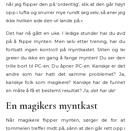
når jeg flipper den på ‘ordentlig’, slik at den går høyt
opp i lufta og snurrer mye rundt seg selv, så aner jeg
ikke hvilken side den vil lande på.»
Det har nå gått en uke. I ledige stunder har du øvd
på å flippe mynten. Men selv etter trening, har du
fortsatt ingen kontroll på myntkastet. Sliten og lei
greier du ikke en gang å fange mynten! Du ser den
trille bort til PC-en. Du åpner PC-en. Kanskje er det
andre som har hatt det samme problemet? Ja,
kanskje folk som magikere? Kanskje har de funnet
en måte å få et bestemt resultat?
Ja, det har de!
En magikers myntkast
Når magikere flipper mynten, sørger de for at
tommelen treffer midt på, sånn at den går rett opp i