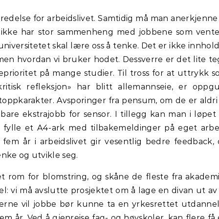
beredelse for arbeidslivet. Samtidig må man anerkjenne
e ikke har stor sammenheng med jobbene som vente
niversitetet skal lære oss å tenke. Det er ikke innhol
 men hvordan vi bruker hodet. Dessverre er det lite t
teprioritet på mange studier. Til tross for at uttrykk 
ritisk refleksjon» har blitt allemannseie, er oppg
l toppkarakter. Avsporinger fra pensum, om de er aldri
are ekstrajobb for sensor. I tillegg kan man i løpet
 fylle et A4-ark med tilbakemeldinger på eget arbe
 fem år i arbeidslivet gir vesentlig bedre feedback,
enke og utvikle seg.
 et rom for blomstring, og skåne de fleste fra akadem
el: vi må avslutte prosjektet om å lage en divan ut av
gjerne vil jobbe bør kunne ta en yrkesrettet utdanne
em år. Ved å gjenreise fag- og høyskoler, kan flere få