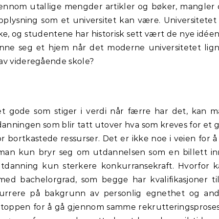
gjennom utallige mengder artikler og bøker, mangler
pplysning som et universitet kan være. Universitetet
nke, og studentene har historisk sett vært de nye idée
inne seg et hjem når det moderne universitetet lig
 av videregående skole?
t gode som stiger i verdi når færre har det, kan 
anningen som blir tatt utover hva som kreves for et g
r bortkastede ressurser. Det er ikke noe i veien for å
an kun bryr seg om utdannelsen som en billett in
utdanning kun sterkere konkurransekraft. Hvorfor 
med bachelorgrad, som begge har kvalifikasjoner ti
kurrere på bakgrunn av personlig egnethet og and
 på toppen for å gå gjennom samme rekrutteringsprose