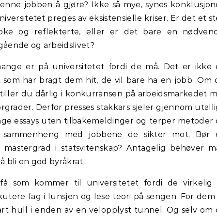
enne jobben å gjøre? Ikke så mye, synes konklusjo
iversitetet preges av eksistensielle kriser. Er det et s
oke og reflekterte, eller er det bare en nødven
ående og arbeidslivet?
ange er på universitetet fordi de må. Det er ikke
 som har bragt dem hit, de vil bare ha en jobb. Om
stiller du dårlig i konkurransen på arbeidsmarkedet 
grader. Derfor presses stakkars sjeler gjennom utall
lange essays uten tilbakemeldinger og terper metoder
l sammenheng med jobbene de sikter mot. Bør 
n mastergrad i statsvitenskap? Antagelig behøver 
r å bli en god byråkrat.
 som kommer til universitetet fordi de virkelig
iskutere fag i lunsjen og lese teori på sengen. For dem
art hull i enden av en velopplyst tunnel. Og selv om