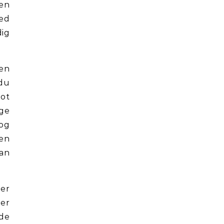
nen
ted
dig
 en
 du
mot
ige
 og
en
man
 er
 er
 de