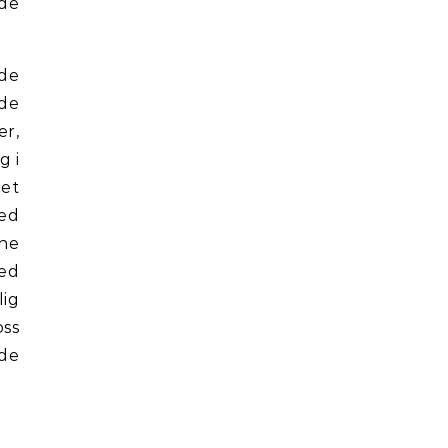
 de
nde
 de
er,
g i
 et
med
ene
med
lig
oss
 de