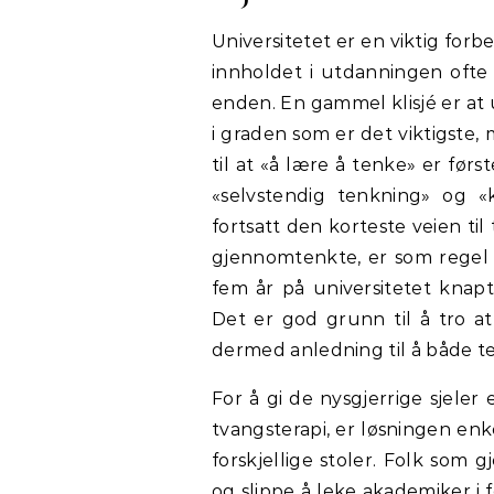
Universitetet er en viktig for
innholdet i utdanningen oft
enden. En gammel klisjé er at u
i graden som er det viktigste,
til at «å lære å tenke» er førs
«selvstendig tenkning» og «k
fortsatt den korteste veien ti
gjennomtenkte, er som regel b
fem år på universitetet knapt
Det er god grunn til å tro at
dermed anledning til å både t
For å gi de nysgjerrige sjeler
tvangsterapi, er løsningen enk
forskjellige stoler. Folk som 
og slippe å leke akademiker i f