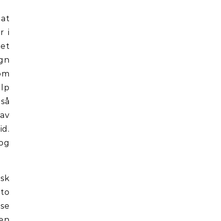
 at
r i
det
egn
som
ulp
 så
 av
id.
 og
isk
 to
lse
 en