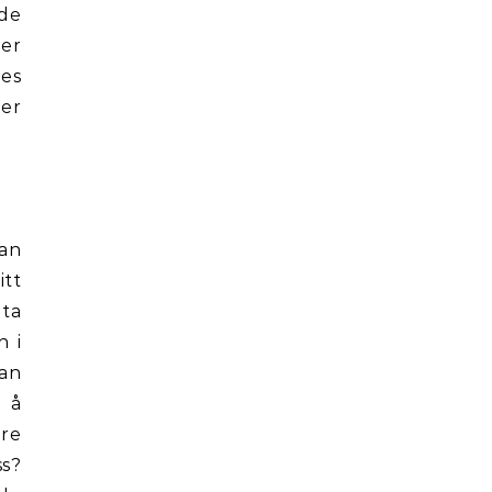
 de
 er
nes
ner
man
itt
 ta
n i
kan
l å
re
ss?