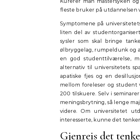
Kurerer man mastersyken og s
fleste bruker på utdannelsen
Symptomene på universitetets 
liten del av studentorganisert
sysler som skal bringe tank
ølbryggelag, rumpeldunk og ann
en god studenttilværelse, m
alternativ til universitetets s
apatiske fjes og en desillusj
mellom foreleser og student v
200 tilskuere. Selv i seminar
meningsbrytning, så lenge majo
videre. Om universitetet ut
interesserte, kunne det tenke
Gjenreis det tenke