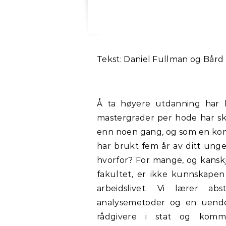
Tekst: Daniel Fullman og Bår
Å ta høyere utdanning har b
mastergrader per hode har sku
enn noen gang, og som en kons
har brukt fem år av ditt unge
hvorfor? For mange, og kanskj
fakultet, er ikke kunnskapen 
arbeidslivet. Vi lærer ab
analysemetoder og en uendel
rådgivere i stat og kom