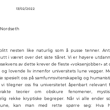
13/02/2022
d Nordseth
litt nesten like naturlig som å pusse tenner. Ant
tt i været over det siste tiåret. Vi er høyere utdan
ekvens av dette krever de fleste «voksenjobber» at
 og lovende liv innenfor universitets lune vegger. 
e spesielt oss på samfunnsvitenskapelig og humanist
vi tilegner oss fra universitetet åpenbart relevant 
strakte teorier om obskure fenomener, mystis
ig rekke kryptiske begreper. Når vi alle ender 
mune, kan man med rette spørre seg: Hva h