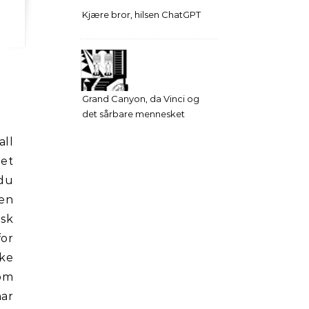
Kjære bror, hilsen ChatGPT
Grand Canyon, da Vinci og
det sårbare mennesket
all
net
 du
Men
isk
for
ke
som
ar