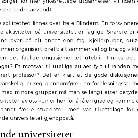
ørger for mer yrkesrettede utdannelser, vil tiden
 være bedre anvendt.
splittethet finnes over hele Blindern. En forsvinne
e aktiviteter på universitetet er faglige. Snarere er
ene over på alt annet enn fag. Kjellerpuber, quiz
en organisert idrett: alt sammen vel og bra, og vikti
en det faglige engasjementet uteblir. Finnes det
pagat? Et motsvar til utallige aulaer fylt til randen 
onert professor? Det er klart at de gode diskusjon
anskelig lar seg gjennomføre i en forelesningssal 
er med mindre grupper må man se langt etter betyde
riteten av oss kun er her for å få en grad og komme 
dannet færre studenter, men var tilrettelagt for
nde universitetet gjenoppstå.
nde universitetet