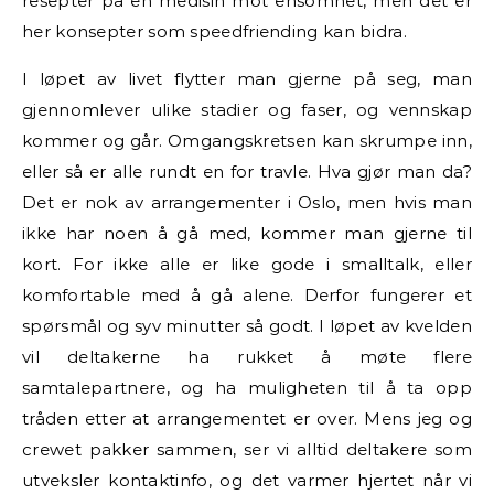
resepter på en medisin mot ensomhet, men det er
her konsepter som speedfriending kan bidra.
I løpet av livet flytter man gjerne på seg, man
gjennomlever ulike stadier og faser, og vennskap
kommer og går. Omgangskretsen kan skrumpe inn,
eller så er alle rundt en for travle. Hva gjør man da?
Det er nok av arrangementer i Oslo, men hvis man
ikke har noen å gå med, kommer man gjerne til
kort. For ikke alle er like gode i smalltalk, eller
komfortable med å gå alene. Derfor fungerer et
spørsmål og syv minutter så godt. I løpet av kvelden
vil deltakerne ha rukket å møte flere
samtalepartnere, og ha muligheten til å ta opp
tråden etter at arrangementet er over. Mens jeg og
crewet pakker sammen, ser vi alltid deltakere som
utveksler kontaktinfo, og det varmer hjertet når vi