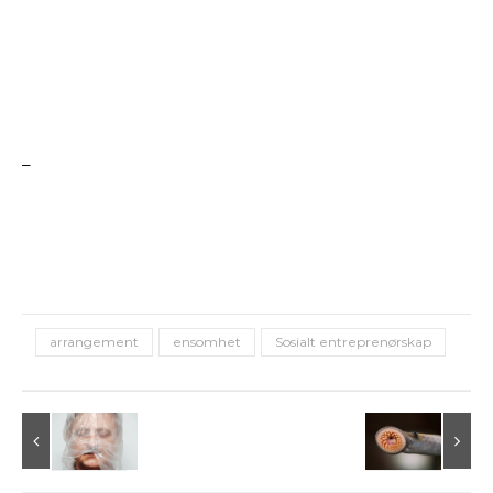
–
arrangement
ensomhet
Sosialt entreprenørskap