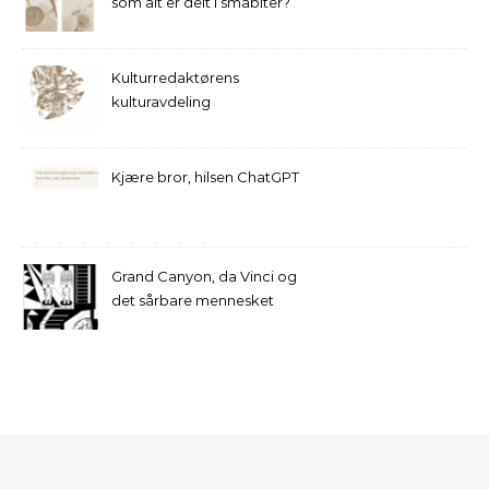
som alt er delt i småbiter?
Kulturredaktørens
kulturavdeling
Kjære bror, hilsen ChatGPT
Grand Canyon, da Vinci og
det sårbare mennesket