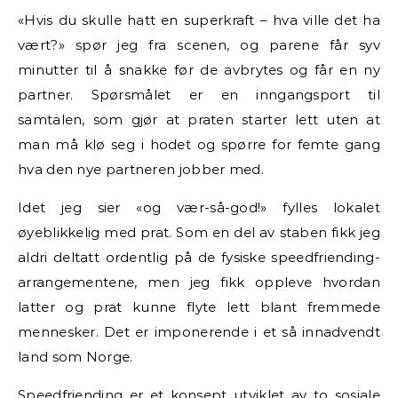
«Hvis du skulle hatt en superkraft – hva ville det ha
vært?» spør jeg fra scenen, og parene får syv
minutter til å snakke før de avbrytes og får en ny
partner. Spørsmålet er en inngangsport til
samtalen, som gjør at praten starter lett uten at
man må klø seg i hodet og spørre for femte gang
hva den nye partneren jobber med.
Idet jeg sier «og vær-så-god!» fylles lokalet
øyeblikkelig med prat. Som en del av staben fikk jeg
aldri deltatt ordentlig på de fysiske speedfriending-
arrangementene, men jeg fikk oppleve hvordan
latter og prat kunne flyte lett blant fremmede
mennesker. Det er imponerende i et så innadvendt
land som Norge.
Speedfriending er et konsept utviklet av to sosiale