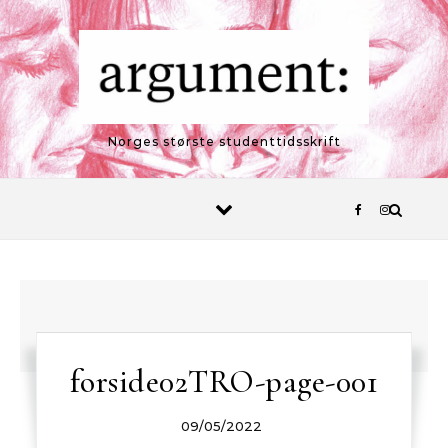
Skip to content
Norges største studenttidsskrift
forside02TRO-page-001
09/05/2022