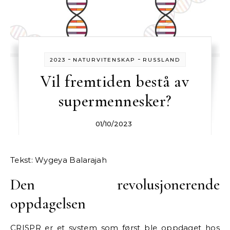
-
-
2023
NATURVITENSKAP
RUSSLAND
Vil fremtiden bestå av
supermennesker?
01/10/2023
Tekst:
Wygeya Balarajah
Den revolusjonerende
oppdagelsen
CRISPR er
et system som først ble oppdaget hos