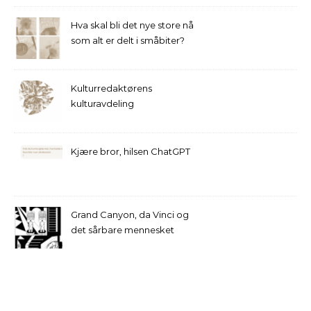
Hva skal bli det nye store nå
som alt er delt i småbiter?
Kulturredaktørens
kulturavdeling
Kjære bror, hilsen ChatGPT
Grand Canyon, da Vinci og
det sårbare mennesket