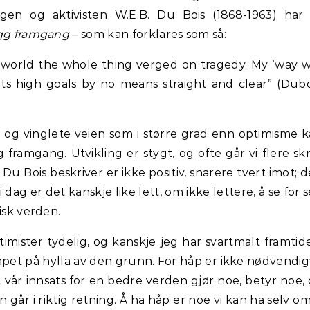
ogen og aktivisten W.E.B. Du Bois (1868-1963) har
gg framgang
– som kan forklares som så:
al world the whole thing verged on tragedy. My ‘way 
ts high goals by no means straight and clear” (Dubo
e og vinglete veien som i større grad enn optimisme 
framgang. Utvikling er stygt, og ofte går vi flere skr
u Bois beskriver er ikke positiv, snarere tvert imot; 
i dag er det kanskje like lett, om ikke lettere, å se for 
pisk verden.
imister tydelig, og kanskje jeg har svartmalt framtid
pet på hylla av den grunn. For håp er ikke nødvendig
 vår innsats for en bedre verden gjør noe, betyr noe,
n går i riktig retning. Å ha håp er noe vi kan ha selv om