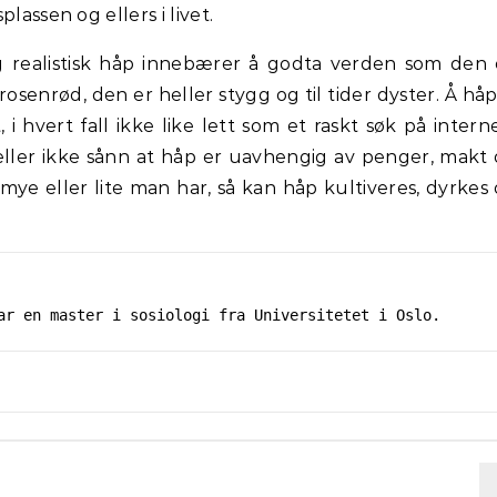
lassen og ellers i livet.
 realistisk håp innebærer å godta verden som den 
rosenrød, den er heller stygg og til tider dyster. Å håp
 i hvert fall ikke like lett som et raskt søk på intern
 heller ikke sånn at håp er uavhengig av penger, makt
ye eller lite man har, så kan håp kultiveres, dyrkes
ar en master i sosiologi fra Universitetet i Oslo.