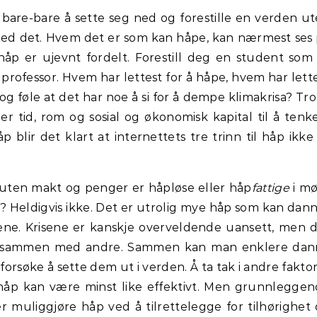
bare-bare å sette seg ned og forestille en verden u
e med det. Hvem det er som kan håpe, kan nærmest ses
åp er ujevnt fordelt. Forestill deg en student som
 professor. Hvem har lettest for å håpe, hvem har lett
 og føle at det har noe å si for å dempe klimakrisa? Tro
 tid, rom og sosial og økonomisk kapital til å tenke
 blir det klart at internettets tre trinn til håp ikke
 uten makt og penger er håpløse eller håp
fattige
i mø
 Heldigvis ikke. Det er utrolig mye håp som kan dan
alene. Krisene er kanskje overveldende uansett, men 
er sammen med andre. Sammen kan man enklere dan
 forsøke å sette dem ut i verden. Å ta tak i andre fakto
 håp kan være minst like effektivt. Men grunnlegge
r muliggjøre håp ved å tilrettelegge for tilhørighet