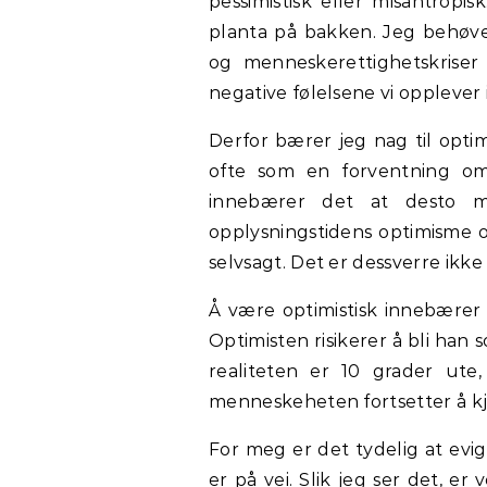
pessimistisk eller misantropi
planta på bakken. Jeg behøver
og menneskerettighetskriser s
negative følelsene vi opplever
Derfor bærer jeg nag til optim
ofte som en forventning om
innebærer det at desto m
opplysningstidens optimisme o
selvsagt. Det er dessverre ikke 
Å være optimistisk innebærer
Optimisten risikerer å bli han 
realiteten er 10 grader ute
menneskeheten fortsetter å kj
For meg er det tydelig at evi
er på vei. Slik jeg ser det, er