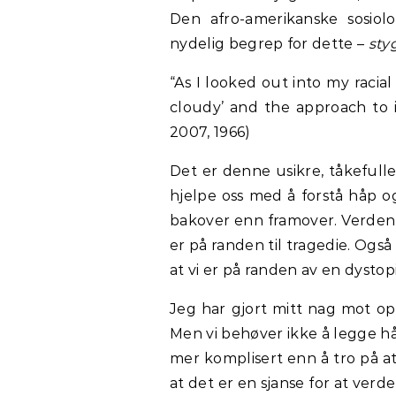
Den afro-amerikanske sosiol
nydelig begrep for dette –
sty
“As I looked out into my raci
cloudy’ and the approach to i
2007, 1966)
Det er denne usikre, tåkefull
hjelpe oss med å forstå håp og 
bakover enn framover. Verden D
er på randen til tragedie. Også 
at vi er på randen av en dysto
Jeg har gjort mitt nag mot opt
Men vi behøver ikke å legge hå
mer komplisert enn å tro på at
at det er en sjanse for at verde