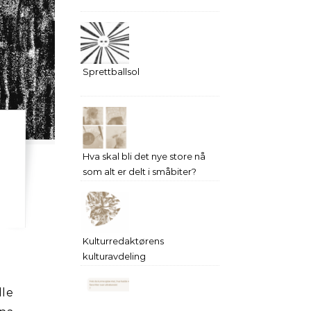
Sprettballsol
Hva skal bli det nye store nå
som alt er delt i småbiter?
Kulturredaktørens
kulturavdeling
lle