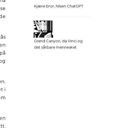
ina
Kjære bror, hilsen ChatGPT
ise
 de
tås
Grand Canyon, da Vinci og
en
det sårbare mennesket
på
 og
en.
t i
 om
den
tt.