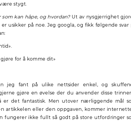
være stygt.
r som kan håpe, og hvordan?
Ut av nysgjerrighet gjo
er usikker på noe. Jeg googla, og fikk følgende svar
an:
mtid».
 gjøre for å komme dit»
en jeg fant på ulike nettsider enkel, og skuffe
 gjerne gjøre en øvelse der du anvender disse trinne
så er det fantastisk. Men utover nærliggende mål 
en artikkelen eller den oppgaven, kommer internett
Den fungerer ikke fullt så godt på store utfordringer 