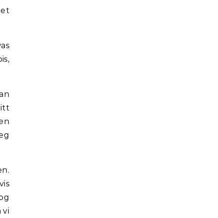
 et
was
is,
kan
itt
den
seg
en.
vis
 og
 vi