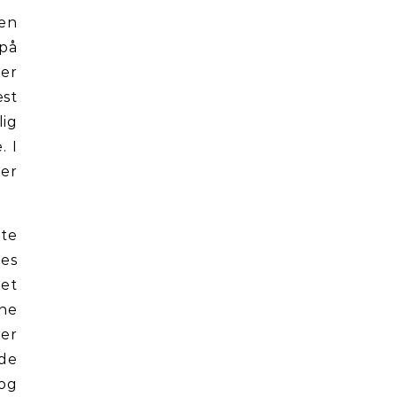
ten
 på
 er
est
lig
. I
 er
te
nes
det
ne
rer
nde
 og