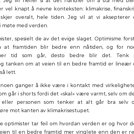
sk. Jeg vil heller si at det handler om å stå med be
 vel knapt å nevne konteksten: klimakrise, finanskr
kjer overalt, hele tiden. Jeg vil at vi aksepterer
 i møte med verden.
ister, spesielt de av det evige slaget. Optimisme fors
 at framtiden blir bedre enn nåtiden, og for no
er tid som går, desto bedre blir det. Tenk 
g tanken om at veien til en bedre framtid er lineær
så lett.
 noen ganger å ikke være i kontakt med virkelighet
som går i shorts fordi det «skal» være varmt, selv om de
, eller personen som tenker at alt går bra selv
øre mot kanten av klimakrisestupet.
ge optimister tar feil om hvordan verden er og hvor 
 veien til en bedre framtid mer vinglete enn den er re