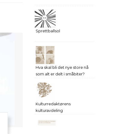
Sprettballsol
Hva skal bli det nye store nå
som alt er delt i småbiter?
Kulturredaktørens
kulturavdeling