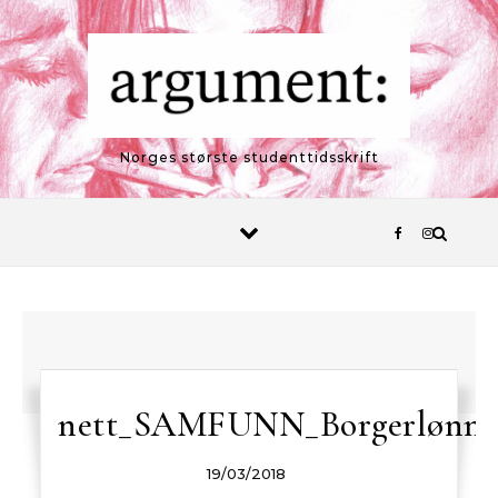
Skip to content
Norges største studenttidsskrift
nett_SAMFUNN_Borgerlønn
19/03/2018