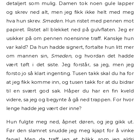
detaljert som mulig. Damen tok noen gule lapper
og skrev ned alt, men jeg fikk ikke helt med meg
hva hun skrev.
Smeden.
Hun ristet med pennen mot
papiret. Ristet all blekket ned på gulvflaten. Jeg er
usikker på om pennen noensinne traff. Kanskje hun
var kald? Da hun hadde signert, fortalte hun litt mer
om mannen sin,
Smeden
, og hvordan det hadde
vært tøft i det siste. Jeg forstår, sa jeg, men jeg
forsto jo så klart ingenting. Tusen takk skal du ha for
at jeg fikk komme inn, og tusen takk for at du bidrar
til en svært god sak. Håper du har en fin kveld
videre, sa jeg og begynte å gå ned trappen. For hvor
lenge hadde jeg vært der inne?
Hun fulgte meg ned, åpnet døren, og jeg gikk ut.
Før den slamret snudde jeg meg kjapt for å vinke
farvel. Men da traff jeg et blikk, som jeg aldri