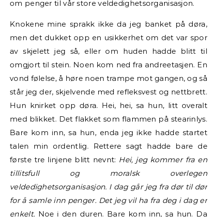
om penger til vår store veldedighetsorganisasjon.
Knokene mine sprakk ikke da jeg banket på døra,
men det dukket opp en usikkerhet om det var spor
av skjelett jeg så, eller om huden hadde blitt til
omgjort til stein. Noen kom ned fra andreetasjen. En
vond følelse, å høre noen trampe mot gangen, og så
står jeg der, skjelvende med refleksvest og nettbrett.
Hun knirket opp døra. Hei, hei, sa hun, litt overalt
med blikket. Det flakket som flammen på stearinlys.
Bare kom inn, sa hun, enda jeg ikke hadde startet
talen min ordentlig. Rettere sagt hadde bare de
første tre linjene blitt nevnt:
Hei, jeg kommer fra en
tillitsfull og moralsk overlegen
veldedighetsorganisasjon. I dag går jeg fra dør til dør
for å samle inn penger. Det jeg vil ha fra deg i dag er
enkelt.
Noe i den duren. Bare kom inn, sa hun. Da