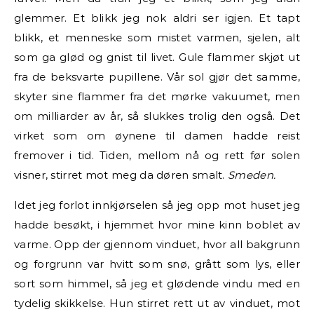
glemmer. Et blikk jeg nok aldri ser igjen. Et tapt
blikk, et menneske som mistet varmen, sjelen, alt
som ga glød og gnist til livet. Gule flammer skjøt ut
fra de beksvarte pupillene. Vår sol gjør det samme,
skyter sine flammer fra det mørke vakuumet, men
om milliarder av år, så slukkes trolig den også. Det
virket som om øynene til damen hadde reist
fremover i tid. Tiden, mellom nå og rett før solen
visner, stirret mot meg da døren smalt.
Smeden.
Idet jeg forlot innkjørselen så jeg opp mot huset jeg
hadde besøkt, i hjemmet hvor mine kinn boblet av
varme. Opp der gjennom vinduet, hvor all bakgrunn
og forgrunn var hvitt som snø, grått som lys, eller
sort som himmel, så jeg et glødende vindu med en
tydelig skikkelse. Hun stirret rett ut av vinduet, mot