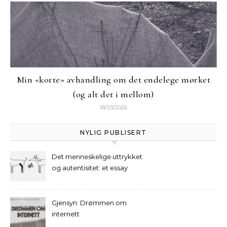
Min «korte» avhandling om det endelege mørket
(og alt det i mellom)
18/03/2026
NYLIG PUBLISERT
Det menneskelige uttrykket
og autentisitet: et essay
Gjensyn: Drømmen om
internett