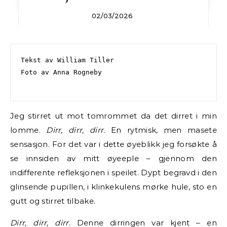
02/03/2026
Tekst av William Tiller
Foto av Anna Rogneby
Jeg stirret ut mot tomrommet da det dirret i min
lomme.
Dirr, dirr, dirr.
En rytmisk, men masete
sensasjon. For det var i dette øyeblikk jeg forsøkte å
se innsiden av mitt øyeeple – gjennom den
indifferente refleksjonen i speilet. Dypt begravd i den
glinsende pupillen, i klinkekulens mørke hule, sto en
gutt og stirret tilbake.
Dirr, dirr, dirr.
Denne dirringen var kjent – en