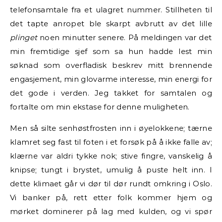
telefonsamtale fra et ulagret nummer. Stillheten til
det tapte anropet ble skarpt avbrutt av det lille
plinget
noen minutter senere. På meldingen var det
min fremtidige sjef som sa hun hadde lest min
søknad som overfladisk beskrev mitt brennende
engasjement, min glovarme interesse, min energi for
det gode i verden. Jeg takket for samtalen og
fortalte om min ekstase for denne muligheten.
Men så silte senhøstfrosten inn i øyelokkene; tærne
klamret seg fast til foten i et forsøk på å ikke falle av;
klærne var aldri tykke nok; stive fingre, vanskelig å
knipse; tungt i brystet, umulig å puste helt inn. I
dette klimaet går vi dør til dør rundt omkring i Oslo.
Vi banker på, rett etter folk kommer hjem og
mørket dominerer på lag med kulden, og vi spør