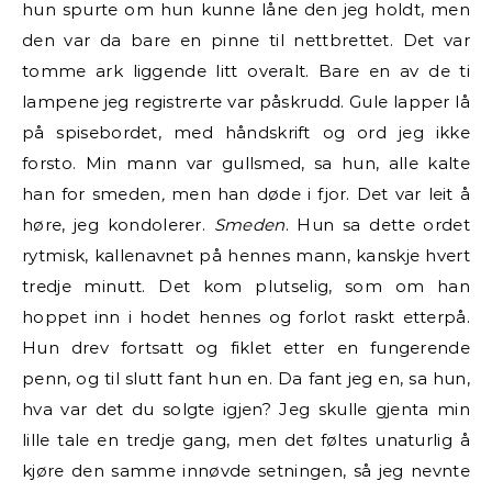
hun spurte om hun kunne låne den jeg holdt, men
den var da bare en pinne til nettbrettet. Det var
tomme ark liggende litt overalt. Bare en av de ti
lampene jeg registrerte var påskrudd. Gule lapper lå
på spisebordet, med håndskrift og ord jeg ikke
forsto. Min mann var gullsmed, sa hun, alle kalte
han for smeden
,
men han døde i fjor. Det var leit å
høre, jeg kondolerer.
Smeden
. Hun sa dette ordet
rytmisk, kallenavnet på hennes mann, kanskje hvert
tredje minutt. Det kom plutselig, som om han
hoppet inn i hodet hennes og forlot raskt etterpå.
Hun drev fortsatt og fiklet etter en fungerende
penn, og til slutt fant hun en. Da fant jeg en, sa hun,
hva var det du solgte igjen? Jeg skulle gjenta min
lille tale en tredje gang, men det føltes unaturlig å
kjøre den samme innøvde setningen, så jeg nevnte