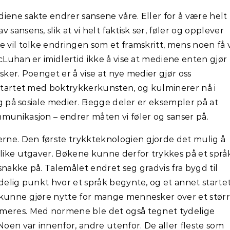
iene sakte endrer sansene våre. Eller for å være helt
av sansens, slik at vi helt faktisk ser, føler og opplever
 vil tolke endringen som et framskritt, mens noen få v
cLuhan er imidlertid ikke å vise at mediene enten gjør
sker. Poenget er å vise at nye medier gjør oss
t startet med boktrykkerkunsten, og kulminerer nå i
ing på sosiale medier. Begge deler er eksempler på at
munikasjon – endrer måten vi føler og sanser på.
ne. Den første trykkteknologien gjorde det mulig å
ulike utgaver. Bøkene kunne derfor trykkes på et språ
snakke på. Talemålet endret seg gradvis fra bygd til
delig punkt hvor et språk begynte, og et annet startet
 kunne gjøre nytte for mange mennesker over et stør
rmeres. Med normene ble det også tegnet tydelige
Noen var innenfor, andre utenfor. De aller fleste som