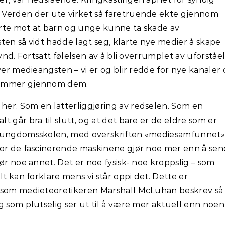
 Verden der ute virket så faretruende ekte gjennom
rte mot at barn og unge kunne ta skade av
ten så vidt hadde lagt seg, klarte nye medier å skape
ynd. Fortsatt følelsen av å bli overrumplet av uforståel
ver medieangsten – vi er og blir redde for nye kanaler
rømmer gjennom dem.
er. Som en latterliggjøring av redselen. Som en
 går bra til slutt, og at det bare er de eldre som er
å ungdomsskolen, med overskriften «mediesamfunnet»
For de fascinerende maskinene gjør noe mer enn å se
ør noe annet. Det er noe fysisk- noe kroppslig – som
lt kan forklare mens vi står oppi det. Dette er
, som medieteoretikeren Marshall McLuhan beskrev så
g som plutselig ser ut til å være mer aktuell enn noen