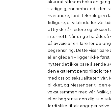
akkurat slik som boka en gang o
stadige gjennombrudd i den s
hverandre, fordi teknologien l
tidligere, er vi blinde for vår
uttrykk når ledere og eksperte
internett. Når unge frarådes å
på avveie er en fare for de ung
begrensning. Dette viser bare a
eller gleden – ligger ikke først
nytter det ikke bare å sende
a
den ekstremt personliggjorte
med oss og seksualiteten vår. 
blikket, og Messenger til den 
vokst sammen med vår fysikk, s
eller begrense den digitale sek
fordi slike tiltak angriper sel