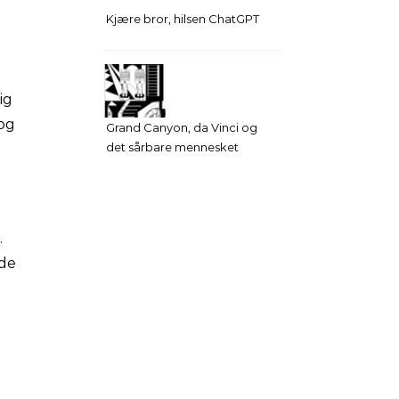
Kjære bror, hilsen ChatGPT
ig
 og
Grand Canyon, da Vinci og
det sårbare mennesket
.
nde