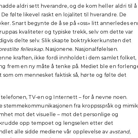
adde aldri sett hverandre, og de kom heller aldri til å
e følte likevel raskt en lojalitet til hverandre. De
r. Snart begynte de å se på «oss» litt annerledes en
ruppas kvaliteter og typiske trekk, selv om dette var
gvis delte selv. Slik skapte boktrykkerkunsten det
orestilte felleskap.
Nasjonene. Nasjonalfølelsen.
ne kraften, ikke fordi innholdet i dem samlet folket,
ang frem en ny måte å tenke på. Mediet ble en forleng
et som om mennesket faktisk så, hørte og følte det
elefonen, TV-en og Internett – for å nevne noen.
kte stemmekommunikasjonen fra kroppsspråk og mimik
het mot det visuelle – mot det personlige og
skrudde opp tempoet og lengselen etter det
ndlet alle sidde mediene vår opplevelse av
avstand,