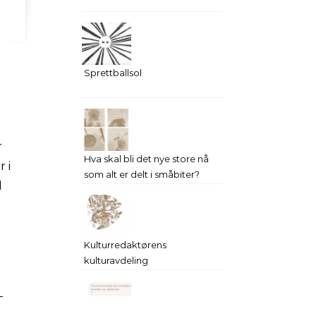
Sprettballsol
e
r
Hva skal bli det nye store nå
 i
som alt er delt i småbiter?
l
g
Kulturredaktørens
e
kulturavdeling
-