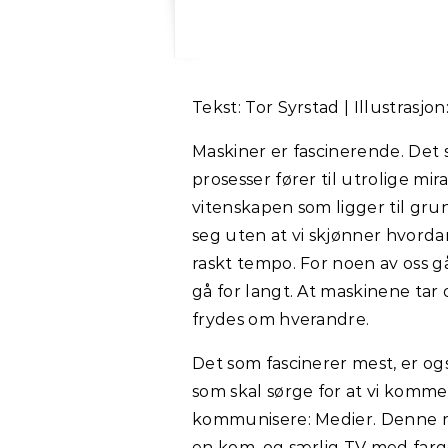
Tekst: Tor Syrstad | Illustrasj
Maskiner er fascinerende. Det s
prosesser fører til utrolige mira
vitenskapen som ligger til gru
seg uten at vi skjønner hvordan
raskt tempo. For noen av oss går
gå for langt. At maskinene tar 
frydes om hverandre.
Det som fascinerer mest, er ogs
som skal sørge for at vi komm
kommunisere: Medier. Denne r
en kom, og særlig TV med farg