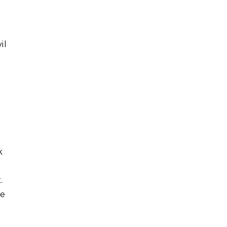
il
k
.
re