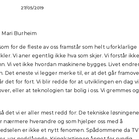
27/05/2019
on: Mari Burheim
om for de fleste av oss framstår som helt uforklarlige
kler. Vi aner egentlig ikke hva som skjer. Vi forstår ikk
nn. Vi vet ikke hvordan maskinene bygges. Livet endre
. Det eneste vi legger merke til, er at det går framover
 det for fort. Vi blir redde for at utviklingen en dag vi
over, eller at teknologien tar bolig i oss. Vi gremmes o
å det vi er aller mest redd for: De tekniske løsningen
er nærmere hverandre og som hjelper oss med å
edselen er ikke et nytt fenomen. Spådommene da TV
er, var nedslående. Kringkastingen åpnet for syndig