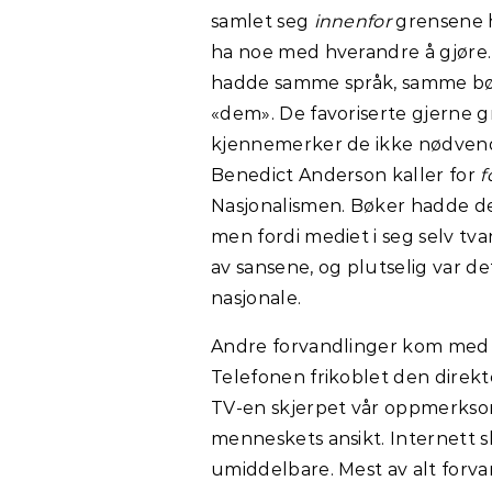
samlet seg
innenfor
grensene h
ha noe med hverandre å gjøre. D
hadde samme språk, samme bøke
«dem». De favoriserte gjerne g
kjennemerker de ikke nødvendi
Benedict Anderson kaller for
f
Nasjonalismen. Bøker hadde den
men fordi mediet i seg selv tv
av sansene, og plutselig var d
nasjonale.
Andre forvandlinger kom med t
Telefonen frikoblet den dire
TV-en skjerpet vår oppmerksom
menneskets ansikt. Internett 
umiddelbare. Mest av alt forva