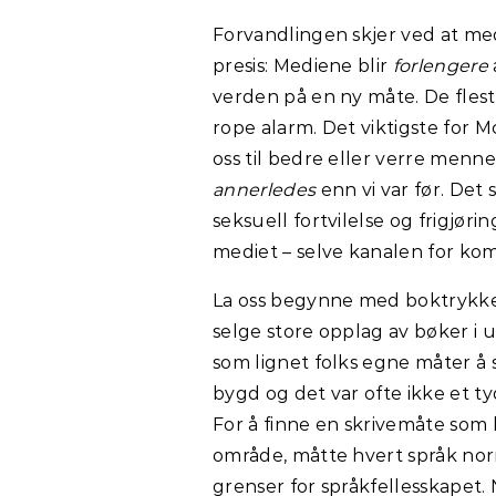
Forvandlingen skjer ved at med
presis: Mediene blir
forlengere
verden på en ny måte. De fleste
rope alarm. Det viktigste for M
oss til bedre eller verre menne
annerledes
enn vi var før. De
seksuell fortvilelse og frigjør
mediet – selve kanalen for kom
La oss begynne med boktrykker
selge store opplag av bøker i 
som lignet folks egne måter å 
bygd og det var ofte ikke et ty
For å finne en skrivemåte som
område, måtte hvert språk no
grenser for språkfellesskapet. 