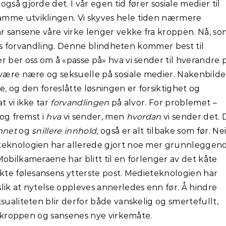
gså gjorde det. I vår egen tid fører sosiale medier til
amme utviklingen. Vi skyves hele tiden nærmere
ar sansene våre virke lenger vekke fra kroppen. Nå, so
 tids forvandling. Denne blindheten kommer best til
r ber oss om å «passe på» hva vi sender til hverandre 
 være nære og seksuelle på sosiale medier. Nakenbilde
e, og den foreslåtte løsningen er forsiktighet og
t vi ikke tar
forvandlingen
på alvor. For problemet –
 og fremst i
hva
vi sender, men
hvordan
vi sender det. 
nnet
og
snillere innhold
, også er alt tilbake som før. Nei
 teknologien har allerede gjort noe mer grunnleggen
Mobilkameraene har blitt til en forlenger av det kåte
ekte følesansens ytterste post. Medieteknologien har
lik at nytelse oppleves annerledes enn før. Å hindre
sualiteten blir derfor både vanskelig og smertefullt,
ve kroppen og sansenes nye virkemåte.