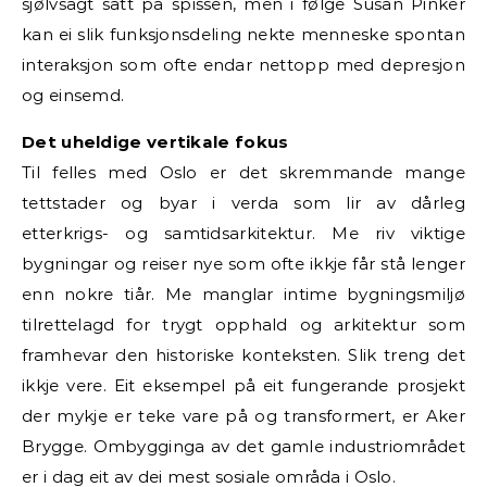
sjølvsagt satt på spissen, men i følge Susan Pinker
kan ei slik funksjonsdeling nekte menneske spontan
interaksjon som ofte endar nettopp med depresjon
og einsemd.
Det uheldige vertikale fokus
Til felles med Oslo er det skremmande mange
tettstader og byar i verda som lir av dårleg
etterkrigs- og samtidsarkitektur. Me riv viktige
bygningar og reiser nye som ofte ikkje får stå lenger
enn nokre tiår. Me manglar intime bygningsmiljø
tilrettelagd for trygt opphald og arkitektur som
framhevar den historiske konteksten. Slik treng det
ikkje vere. Eit eksempel på eit fungerande prosjekt
der mykje er teke vare på og transformert, er Aker
Brygge. Ombygginga av det gamle industriområdet
er i dag eit av dei mest sosiale områda i Oslo.