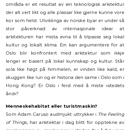
områda er eit resultat av ein teknologisk arkitektur
der alt vert likt og alle plassar like gjerne kunne vore
kor som helst. Utviklinga av norske byar er under så
stor påverknad av internasjonale idear at
arkitekturen har mista evna til å tilpasse seg lokal
kultur og lokalt klima. Ein kan argumentere for at
Oslo blir konfrontert med arkitektur som ikkje
lenger er basert på lokal kunnskap og kultur. Står
sola like høgt på himmelen, er vinden like kald, er
skuggen like lun og er historia den same i Oslo som i
Hong Kong? Er Oslo i ferd med å miste «stedets
ånd»?
Menneskehabitat eller turistmaskin?
Som Adam Caruso audmjukt uttrykker i
The Feeling
of Thing
s, har arkitektar i dag blitt for opptekne av