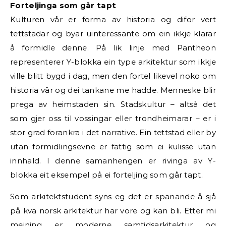
Forteljinga som går tapt
Kulturen vår er forma av historia og difor vert
tettstadar og byar uinteressante om ein ikkje klarar
å formidle denne. På lik linje med Pantheon
representerer Y-blokka ein type arkitektur som ikkje
ville blitt bygd i dag, men den fortel likevel noko om
historia vår og dei tankane me hadde. Menneske blir
prega av heimstaden sin. Stadskultur – altså det
som gjer oss til vossingar eller trondheimarar – er i
stor grad forankra i det narrative. Ein tettstad eller by
utan formidlingsevne er fattig som ei kulisse utan
innhald. I denne samanhengen er rivinga av Y-
blokka eit eksempel på ei forteljing som går tapt.
Som arkitektstudent syns eg det er spanande å sjå
på kva norsk arkitektur har vore og kan bli. Etter mi
meining er moderne samtidsarkitektur og