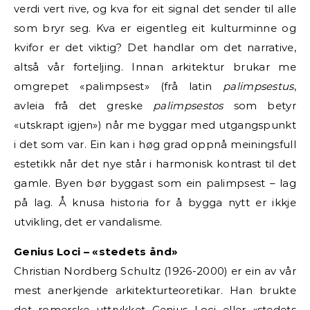
verdi vert rive, og kva for eit signal det sender til alle
som bryr seg. Kva er eigentleg eit kulturminne og
kvifor er det viktig? Det handlar om det narrative,
altså vår forteljing. Innan arkitektur brukar me
omgrepet «palimpsest» (frå latin
palimpsestus
,
avleia frå det greske
palimpsestos
som betyr
«utskrapt igjen») når me byggar med utgangspunkt
i det som var. Ein kan i høg grad oppnå meiningsfull
estetikk når det nye står i harmonisk kontrast til det
gamle. Byen bør byggast som ein palimpsest – lag
på lag. Å knusa historia for å bygga nytt er ikkje
utvikling, det er vandalisme.
Genius Loci –
«
stedets ånd
»
Christian Nordberg Schultz (1926-2000) er ein av vår
mest anerkjende arkitekturteoretikar. Han brukte
det romerske uttrykket Genius Loci eller «stedets