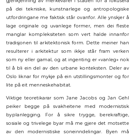
gjenkjenning av merkevarer i staden for å fokusera
på dei tekniske, kunstnarlege og antropologiske
utfordringane me faktisk står ovanfor. Alle ynskjer å
lage originale og uvanlege former, men dei fleste
manglar kompleksiteten som vert halde innanfor
tradisjonen til arkitektonisk form. Dette meiner han
resulterer i arkitektur som ikkje står fram verken
som ny eller gamal, og at ingenting er «vanleg» nok
til å bli ein del av den urbane konteksten. Deler av
Oslo liknar for mykje på ein utstillingsmonter og for
lite på eit menneskehabitat.
Viktige teoretikarar som Jane Jacobs og Jan Gehl
peiker begge på svakheitene med modernistisk
byplanlegging. For å sikre trygge, berekraftige,
sosiale og trivelege byar må me gjere det motsette
av den modernistiske soneinndelingar. Byen må