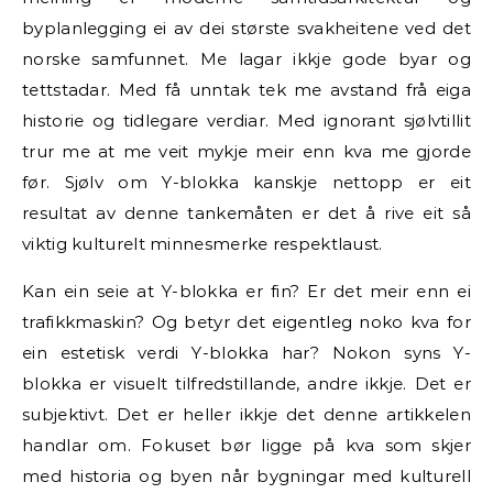
byplanlegging ei av dei største svakheitene ved det
norske samfunnet. Me lagar ikkje gode byar og
tettstadar. Med få unntak tek me avstand frå eiga
historie og tidlegare verdiar. Med ignorant sjølvtillit
trur me at me veit mykje meir enn kva me gjorde
før. Sjølv om Y-blokka kanskje nettopp er eit
resultat av denne tankemåten er det å rive eit så
viktig kulturelt minnesmerke respektlaust.
Kan ein seie at Y-blokka er fin? Er det meir enn ei
trafikkmaskin? Og betyr det eigentleg noko kva for
ein estetisk verdi Y-blokka har? Nokon syns Y-
blokka er visuelt tilfredstillande, andre ikkje. Det er
subjektivt. Det er heller ikkje det denne artikkelen
handlar om. Fokuset bør ligge på kva som skjer
med historia og byen når bygningar med kulturell