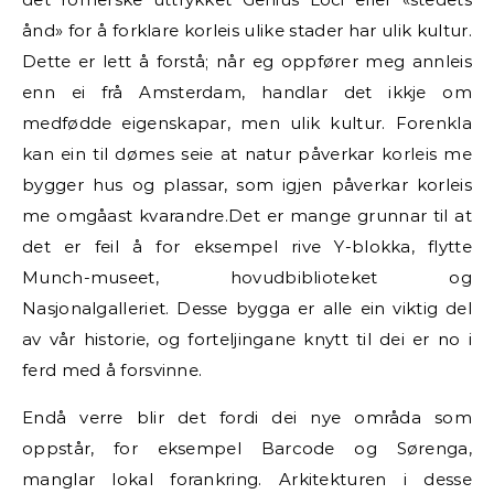
ånd» for å forklare korleis ulike stader har ulik kultur.
Dette er lett å forstå; når eg oppfører meg annleis
enn ei frå Amsterdam, handlar det ikkje om
medfødde eigenskapar, men ulik kultur. Forenkla
kan ein til dømes seie at natur påverkar korleis me
bygger hus og plassar, som igjen påverkar korleis
me omgåast kvarandre.Det er mange grunnar til at
det er feil å for eksempel rive Y-blokka, flytte
Munch-museet, hovudbiblioteket og
Nasjonalgalleriet. Desse bygga er alle ein viktig del
av vår historie, og forteljingane knytt til dei er no i
ferd med å forsvinne.
Endå verre blir det fordi dei nye områda som
oppstår, for eksempel Barcode og Sørenga,
manglar lokal forankring. Arkitekturen i desse