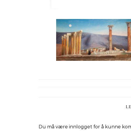
L
Du må være
innlogget
for å kunne ko