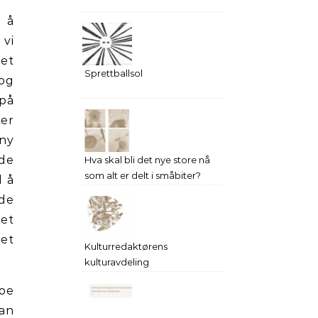
r å
 vi
et
Sprettballsol
 og
 på
ter
 ny
de
Hva skal bli det nye store nå
som alt er delt i småbiter?
l å
de
 et
 et
Kulturredaktørens
kulturavdeling
noe
kan