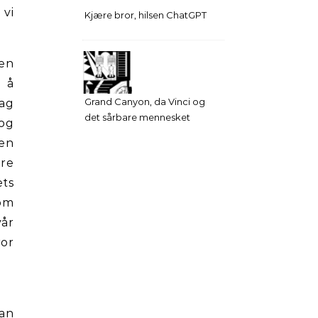
 vi
Kjære bror, hilsen ChatGPT
 en
 å
Grand Canyon, da Vinci og
hag
det sårbare mennesket
 og
nen
ere
ets
 om
vår
ror
dan