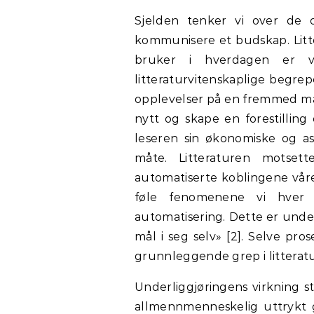
Sjelden tenker vi over de o
kommunisere et budskap. Litter
bruker i hverdagen er va
litteraturvitenskaplige begre
opplevelser på en fremmed måt
nytt og skape en forestilling
leseren sin økonomiske og a
måte. Litteraturen motset
automatiserte koblingene våre t
føle fenomenene vi hver
automatisering. Dette er under
mål i seg selv» [2]. Selve pro
grunnleggende grep i litterat
Underliggjøringens virkning s
allmennmenneskelig uttrykt 