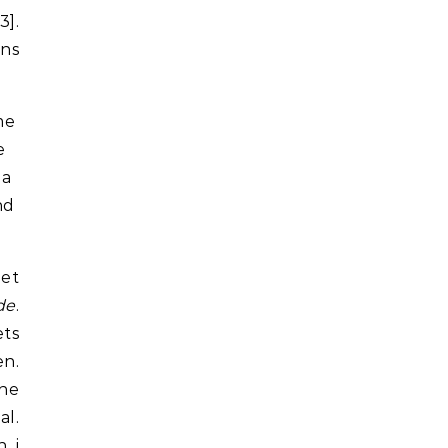
3].
ans
me
e
 a
nd
det
de
.
ets
n.
ene
al.
n i