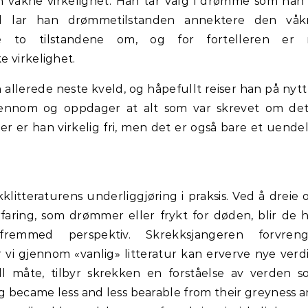
 våkne virkelighet: Han tar valg i drømme som han 
d lar han drømmetilstanden annektere den våk
de to tilstandene om, og for fortelleren er 
 virkelighet.
allerede neste kveld, og håpefullt reiser han på nytt 
jennom og oppdager at alt som var skrevet om det
Her er han virkelig fri, men det er også bare et uendel
kklitteraturens underliggjøring i praksis. Ved å dreie
aring, som drømmer eller frykt for døden, blir de 
fremmed perspektiv. Skrekksjangeren forvreng
 vi gjennom «vanlig» litteratur kan erverve nye verd
ll måte, tilbyr skrekken en forståelse av verden 
g became less and less bearable from their greyness 