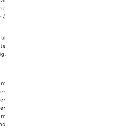
vil
ne
nå
til
te
ig,
 om
her
er
ier
som
and