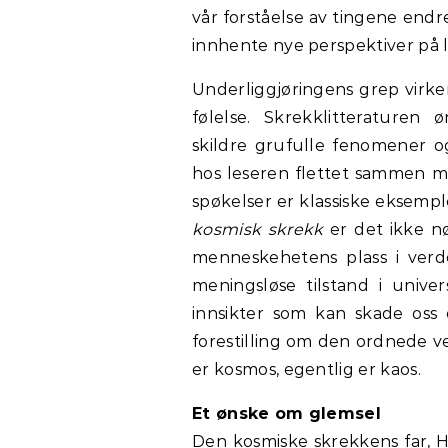
vår forståelse av tingene endr
innhente nye perspektiver på l
Underliggjøringens grep virker
følelse. Skrekklitterature
skildre
grufulle fenomener o
hos leseren flettet sammen 
spøkelser er klassiske eksempl
kosmisk skrekk
er det ikke n
menneskehetens plass i verd
meningsløse tilstand i univ
innsikter som kan skade oss 
forestilling om den ordnede v
er kosmos, egentlig er kaos.
Et ønske om glemsel
Den kosmiske skrekkens far, H.