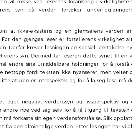
en vil rokke ved leserens forankring i virkeligheten
erens syn på verden forsøker underliggjøringen
 om at ikke-eksistens og en glemselens verden e
. For den gjengse leser er fortellerens virkelighet al
en. Derfor krever lesningen en spesiell deltakelse h
ellerens syn. Dermed tar leseren dette synet til en v
 må endre sine umiddelbare holdninger for å forstå
e nettopp fordi teksten ikke nyanserer, men velter
litteraturen er introspektiv, og for å la seg lese må 
t eget negativt verdenssyn og livsperspektiv og 
ndre noe ved seg selv for å få tilgang til teksten
n må forkaste sin egen verdensforståelse. Slik oppfat
t fra den alminnelige verden. Etter lesingen har vi bl