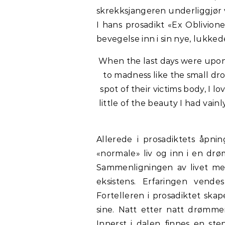
skrekksjangeren underliggjør v
I hans prosadikt «Ex Oblivione
bevegelse inn i sin nye, lukke
When the last days were upon 
to madness like the small dro
spot of their victims body, I l
little of the beauty I had vai
Allerede i prosadiktets åpnin
«normale» liv og inn i en d
Sammenligningen av livet me
eksistens. Erfaringen vend
Fortelleren i prosadiktet ska
sine. Natt etter natt drømm
Innerst i dalen finnes en ste