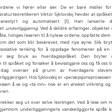
rdene vi hører eller sier. De er bare midler fo
aturteoretikeren Viktor Sjklovskij hevder at språket
nestyrt og automatisert [1]. Han lanserte d
pet
underliggjøring
. Ved å skildre erfaringer, objekter
e, tvinges leseren til å nylese ordene, oppfatte dem
 om det som blir beskrevet, med nye øyne. Slik bry
ssosiative tenking for å oppdage fenomener på en
ter seg bruk av hverdagsspråket. Den bryter 
il språket og forsøker å bevisstgjøre oss og få oss ti
 dag overser på grunn av hverdagens sløven
liggjøringen. Hos Sjklovskij er «persepsjonsprosessen
sessen å se og «ta inn» noe er en ønsket virkning og
uren.
trekker seg ut over selve lesningen. Ved å lese om 
gjennom underliggjøringens vanskeliggjorte språk 