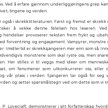
es. Ved å erfare gjennom underliggjøringens grep kan
ivet, tingene og verden.
 også i skrekklitteraturen. Først og fremst er skrekk
n ønsker å vekke denne følelsen hos leseren. Ved
g hendelser provoserer teksten frem frykt og ube
med forventning og engasjement. Vampyrer, monstre
er. Imidlertid er skrekksjangeren mer enn som så. In
ødvendigvis monstrene som skal ryste oss, men snar
en. Her stilles vi til veggs med ideer om mennesk
erset, om fenomener som utkonkurrerer oss, eller
og vår plass i verden. Sjangeren tar også for seg 
erden og setter spørsmålstegn ved om dette som vi t
 P. Lovecraft, demonstrerer i sitt forfatterskap hvor