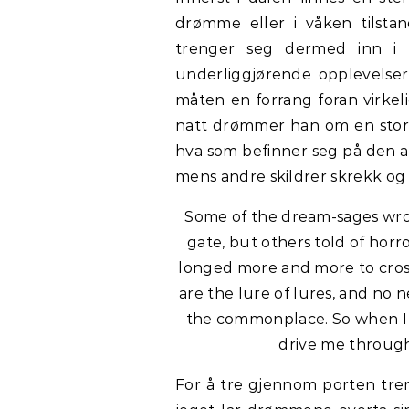
drømme eller i våken tilsta
trenger seg dermed inn i 
underliggjørende opplevelser
måten en forrang foran virkel
natt drømmer han om en stor o
hva som befinner seg på den a
mens andre skildrer skrekk og 
Some of the dream-sages wro
gate, but others told of horr
longed more and more to cros
are the lure of lures, and no 
the commonplace. So when I 
drive me through,
For å tre gjennom porten tren