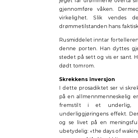
jeget lar drømmene overta sin
gjennomføre våken. Derme
virkelighet. Slik vendes 
drømmetilstanden hans faktiske
Rusmiddelet inntar fortelleren 
denne porten. Han dyttes g
stedet på sett og vis er sant. 
dødt tomrom.
Skrekkens inversjon
I dette prosadiktet ser vi skre
på en allmennmenneskelig erf
fremstilt i et underlig, 
underliggjøringens effekt. Der
og se livet på en meningsfu
ubetydelig: «the days of wakin