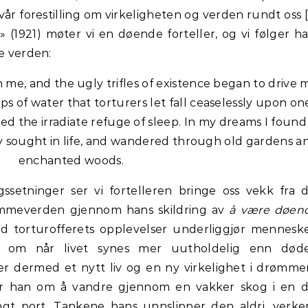
år forestilling om virkeligheten og verden rundt oss [
» (1921) møter vi en døende forteller, og vi følger h
de verden:
me, and the ugly trifles of existence began to drive 
ps of water that torturers let fall ceaselessly upon on
oved the irradiate refuge of sleep. In my dreams I found
nly sought in life, and wandered through old gardens a
enchanted woods.
gssetninger ser vi fortelleren bringe oss vekk fra 
rømmeverden gjennom hans skildring av
å være døen
d torturofferets opplevelser underliggjør mennesk
es om når livet synes mer uutholdelig enn døde
per dermed et nytt liv og en ny virkelighet i drømm
er han om å vandre gjennom en vakker skog i en d
ngt port. Tankene hans unnslipper den aldri, verke