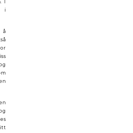
. I
 i
r å
tså
vor
iss
 og
 om
den
en
 og
tes
itt