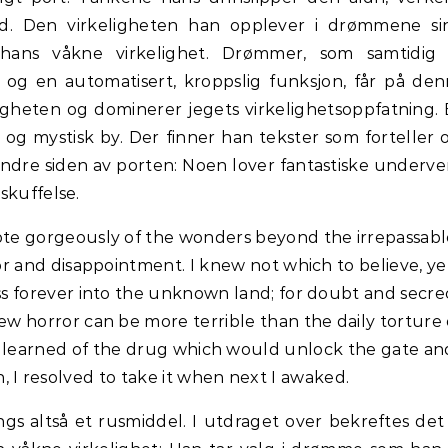
nd. Den virkeligheten han opplever i drømmene si
hans våkne virkelighet. Drømmer, som samtidig 
 og en automatisert, kroppslig funksjon, får på de
igheten og dominerer jegets virkelighetsoppfatning.
g mystisk by. Der finner han tekster som forteller
ndre siden av porten: Noen lover fantastiske underve
skuffelse.
te gorgeously of the wonders beyond the irrepassabl
or and disappointment. I knew not which to believe, ye
s forever into the unknown land; for doubt and secre
new horror can be more terrible than the daily torture 
learned of the drug which would unlock the gate an
 I resolved to take it when next I awaked.
gs altså et rusmiddel. I utdraget over bekreftes det