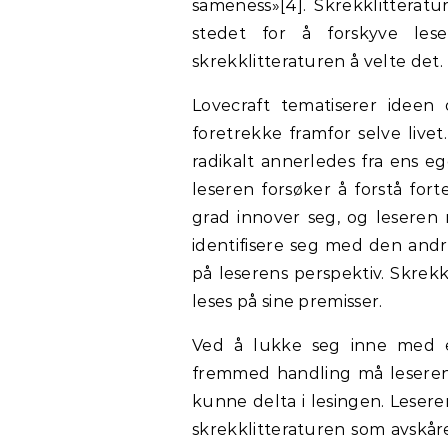
sameness»[4]. Skrekklitteratur
stedet for å forskyve les
skrekklitteraturen å velte det.
Lovecraft tematiserer ideen
foretrekke framfor selve livet
radikalt annerledes fra ens eg
leseren forsøker å forstå fort
grad innover seg, og leseren
identifisere seg med den andr
på leserens perspektiv. Skrekk
leses på sine premisser.
Ved å lukke seg inne med e
fremmed handling må leseren e
kunne delta i lesingen. Lesere
skrekklitteraturen som avskåre