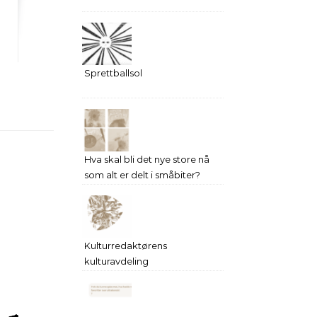
Sprettballsol
Hva skal bli det nye store nå
som alt er delt i småbiter?
Kulturredaktørens
kulturavdeling