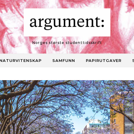
Norges største studenttidsskrift
NATURVITENSKAP
SAMFUNN
PAPIRUTGAVER