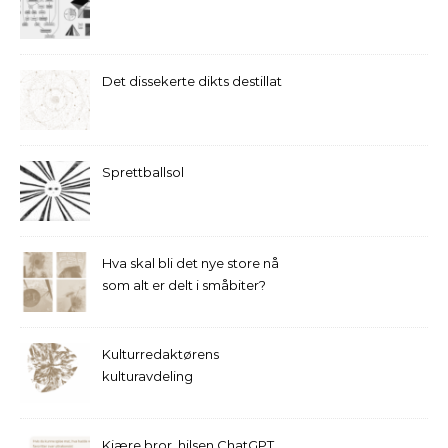
Det dissekerte dikts destillat
Sprettballsol
Hva skal bli det nye store nå
som alt er delt i småbiter?
Kulturredaktørens
kulturavdeling
Kjære bror, hilsen ChatGPT