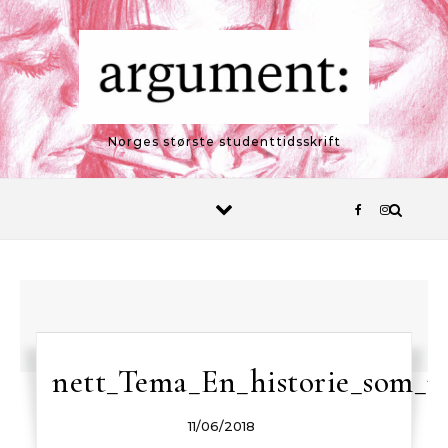
Skip to content
Norges største studenttidsskrift
nett_Tema_En_historie_som_m
11/06/2018