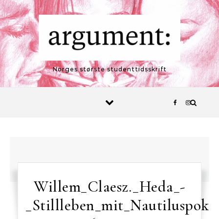
Skip to content
Norges største studenttidsskrift
Willem_Claesz._Heda_-
_Stillleben_mit_Nautiluspoka