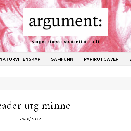
Norges største studenttidsskrift
NATURVITENSKAP
SAMFUNN
PAPIRUTGAVER
eader utg minne
27/01/2022