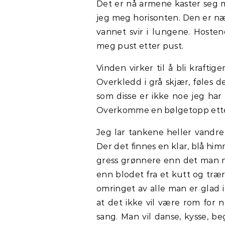
Det er nå armene kaster seg 
jeg meg horisonten. Den er nær.
vannet svir i lungene. Hosten
meg pust etter pust.
Vinden virker til å bli krafti
Overkledd i grå skjær, føles 
som disse er ikke noe jeg har 
Overkomme en bølgetopp ette
Jeg lar tankene heller vandre
Der det finnes en klar, blå him
gress grønnere enn det man no
enn blodet fra et kutt og træ
omringet av alle man er glad 
at det ikke vil være rom for n
sang. Man vil danse, kysse, b