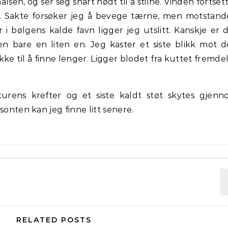
lsen, og ser seg snart nødt til å stilne. Vinden fortset
n. Sakte forsøker jeg å bevege tærne, men motstan
r i bølgens kalde favn ligger jeg utslitt. Kanskje er 
n bare en liten en. Jeg kaster et siste blikk mot 
kke til å finne lenger. Ligger blodet fra kuttet fremde
turens krefter og et siste kaldt støt skytes gjen
sonten kan jeg finne litt senere.
RELATED POSTS