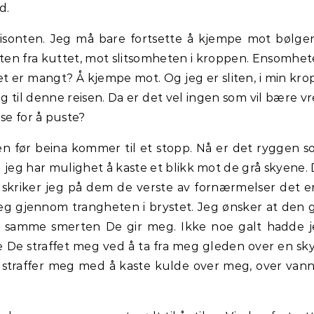
nd.
isonten. Jeg må bare fortsette å kjempe mot bølge
rten fra kuttet, mot slitsomheten i kroppen. Ensomhe
 Det er mangt? Å kjempe mot. Og jeg er sliten, i min kro
 til denne reisen. Da er det vel ingen som vil bære v
se for å puste?
n før beina kommer til et stopp. Nå er det ryggen 
eg har mulighet å kaste et blikk mot de grå skyene.
skriker jeg på dem de verste av fornærmelser det e
g gjennom trangheten i brystet. Jeg ønsker at den 
 samme smerten De gir meg. Ikke noe galt hadde 
 De straffet meg ved å ta fra meg gleden over en sky
 straffer meg med å kaste kulde over meg, over van