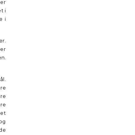
mer
t i
e i
er.
ger
en.
ål.
ære
ere
ære
het
 og
 de