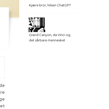
Kjære bror, hilsen ChatGPT
Grand Canyon, da Vinci og
det sårbare mennesket
nde
ore
ige
net