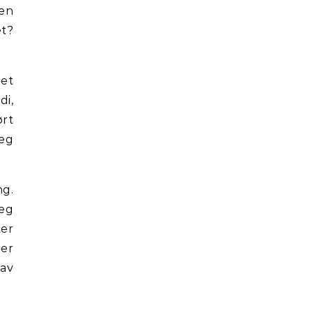
den
et?
 et
di,
ørt
jeg
ng.
jeg
ter
ger
 av