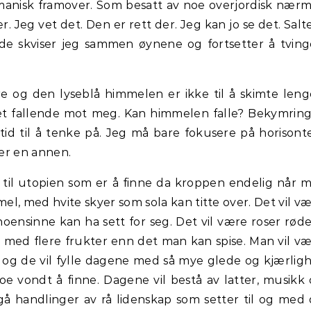
manisk framover. Som besatt av noe overjordisk nær
 Jeg vet det. Den er rett der. Jeg kan jo se det. Salte
de skviser jeg sammen øynene og fortsetter å tving
gere og den lyseblå himmelen er ikke til å skimte leng
det fallende mot meg. Kan himmelen falle? Bekymrin
tid til å tenke på. Jeg må bare fokusere på horisont
r en annen.
 til utopien som er å finne da kroppen endelig når m
mel, med hvite skyer som sola kan titte over. Det vil v
ensinne kan ha sett for seg. Det vil være roser rød
r med flere frukter enn det man kan spise. Man vil v
i og de vil fylle dagene med så mye glede og kjærlig
oe vondt å finne. Dagene vil bestå av latter, musikk
egå handlinger av rå lidenskap som setter til og med