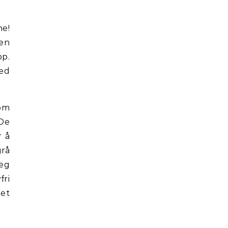
ne!
ten
pp.
red
som
 De
r å
grå
jeg
fri
net