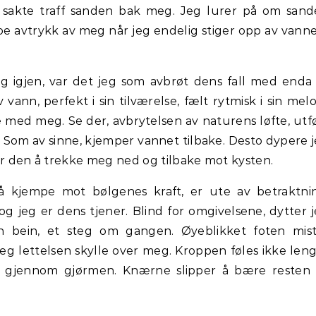
m sakte traff sanden bak meg. Jeg lurer på om san
 noe avtrykk av meg når jeg endelig stiger opp av vann
?
 igjen, var det jeg som avbrøt dens fall med enda
ann, perfekt i sin tilværelse, fælt rytmisk i sin melo
 med meg. Se der, avbrytelsen av naturens løfte, utf
n. Som av sinne, kjemper vannet tilbake. Desto dypere 
er den å trekke meg ned og tilbake mot kysten.
 å kjempe mot bølgenes kraft, er ute av betraktni
g jeg er dens tjener. Blind for omgivelsene, dytter 
n bein, et steg om gangen. Øyeblikket foten mis
g lettelsen skylle over meg. Kroppen føles ikke len
e gjennom gjørmen. Knærne slipper å bære resten