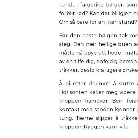
rundt i fargerike bølger, so
forblir rød? Kan det bli igjen
Om så bare for en liten stund
Før den neste bølgen tok meg
steg. Den nær hellige buen av v
måtte nå bøye sitt hode i møte
av en tilfeldig, enfoldig perso
tråkker, desto kraftigere ønsk
Å gi etter derimot, å slutte
Horisonten kaller meg videre o
kroppen framover. Bein fora
kontakt med sanden kjenner je
tung. Tærne slipper å tråkk
kroppen. Ryggen kan hvile.