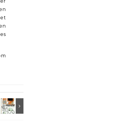
ter
den
det
den
les
nom