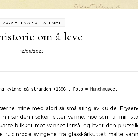
-
-
2025
TEMA
UTESTEMME
historie om å leve
12/06/2025
ng kvinne på stranden (1896). Foto © Munchmuseet
ærne mine med aldri så små sting av kulde. Fryse
inn i sanden i søken etter varme, noe som til min st
kaste blikket mot vannet innså jeg hvor den plutsel
e rubinrøde svingene fra glasskårkuttet malte van