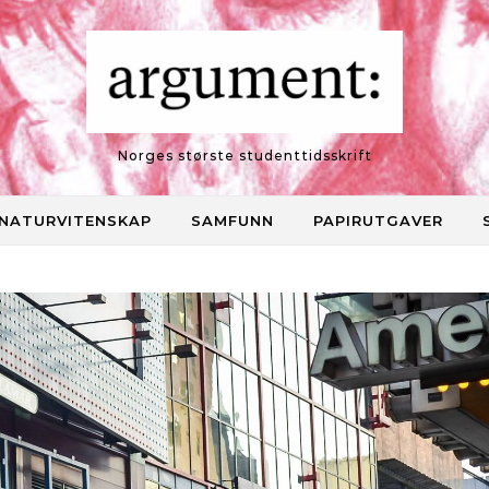
Norges største studenttidsskrift
NATURVITENSKAP
SAMFUNN
PAPIRUTGAVER