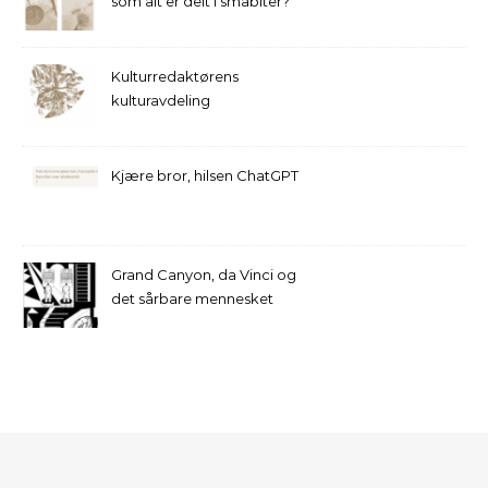
som alt er delt i småbiter?
Kulturredaktørens
kulturavdeling
Kjære bror, hilsen ChatGPT
Grand Canyon, da Vinci og
det sårbare mennesket