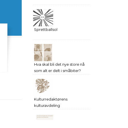
Sprettballsol
Hva skal bli det nye store nå
som alt er delt i småbiter?
Kulturredaktørens
kulturavdeling