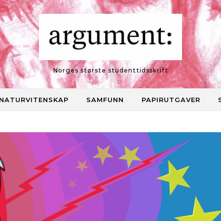
Norges største studenttidsskrift
NATURVITENSKAP
SAMFUNN
PAPIRUTGAVER