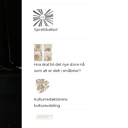
Sprettballsol
Hva skal bli det nye store nå
som alt er delt i småbiter?
Kulturredaktørens
kulturavdeling