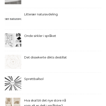
Litterær naturavdeling
Onde sirkler i språket
Det dissekerte dikts destillat
Sprettballsol
Hva skal bli det nye store nå
som alt er delt i småbiter?