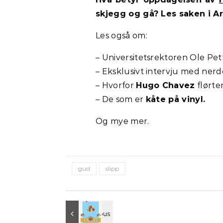
skjegg og gå? Les saken i A
Les også om:
– Universitetsrektoren Ole Pe
– Eksklusivt intervju med ner
– Hvorfor
Hugo Chavez
flørte
– De som er
kåte på vinyl.
Og mye mer.
gud
slipp