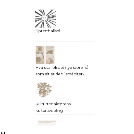
Sprettballsol
Hva skal bli det nye store nå
som alt er delt i småbiter?
Kulturredaktørens
kulturavdeling
tt