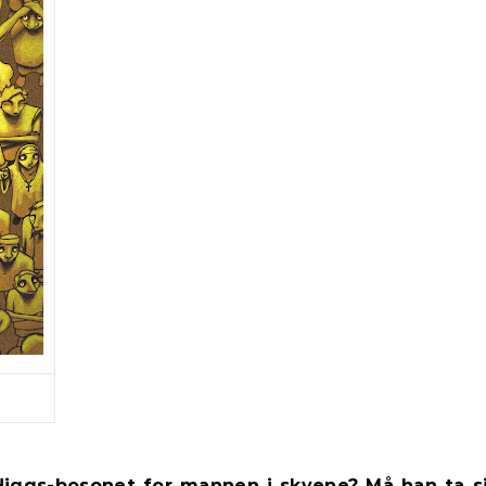
Higgs-bosonet
for mannen i skyene? Må han ta si