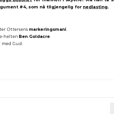
rgument #4, som nå tilgjengelig for
nedlasting
.
tter Ottersens
markeringsmani
.
de-helten
Ben Goldacre
.
r med Gud.