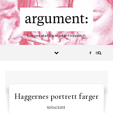
Skip to content
Norges største studenttidsskrift
Haggernes portrett farger
10/04/2013