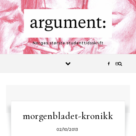
Skip to content
Norges største studenttidsskrift
morgenbladet-kronikk
02/10/2013