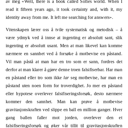
av meg «Well, there is a book called Sofies world. When I
read it fifteen years ago, it took certainty and, with it, my
identity away from me. It left me searching for answers».
Vitenskapen lærer oss å tvile systematisk og metodisk – å
være ydmyk ved å innse at ingenting er absolutt sant, slik
ingenting er absolutt usant. Men at man likevel kan komme
nærmere en sannhet ved å forsøke å motbevise en påstand.
Vil man påstå at man har en tro som er sann, fordres det
derfor at man klarer å
gjøre
denne troen falsifiserbar. Har man
en påstand eller tro som ikke
lar
seg motbevise, har man en
påstand uten noen form for troverdighet. Jo mer en påstand
eller hypotese overlever falsifiseringsforsøk, desto nærmere
kommer den sannhet. Man kan prøve å motbevise
gravitasjonskraften ved slippe en ball en million ganger. Hver
gang ballen faller mot jorden, overlever den et
falsifiseringsforsøk og øker vår tillit til gravitasjonskraften