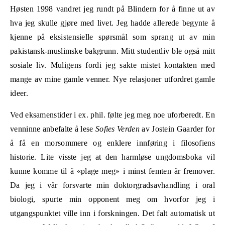
Høsten 1998 vandret jeg rundt på Blindern for å finne ut av
hva jeg skulle gjøre med livet. Jeg hadde allerede begynte å
kjenne på eksistensielle spørsmål som sprang ut av min
pakistansk-muslimske bakgrunn. Mitt studentliv ble også mitt
sosiale liv. Muligens fordi jeg sakte mistet kontakten med
mange av mine gamle venner. Nye relasjoner utfordret gamle
ideer.
Ved eksamenstider i ex. phil. følte jeg meg noe uforberedt. En
venninne anbefalte å lese
Sofies Verden
av Jostein Gaarder for
å få en morsommere og enklere innføring i filosofiens
historie. Lite visste jeg at den harmløse ungdomsboka vil
kunne komme til å «plage meg» i minst femten år fremover.
Da jeg i vår forsvarte min doktorgradsavhandling i oral
biologi, spurte min opponent meg om hvorfor jeg i
utgangspunktet ville inn i forskningen. Det falt automatisk ut