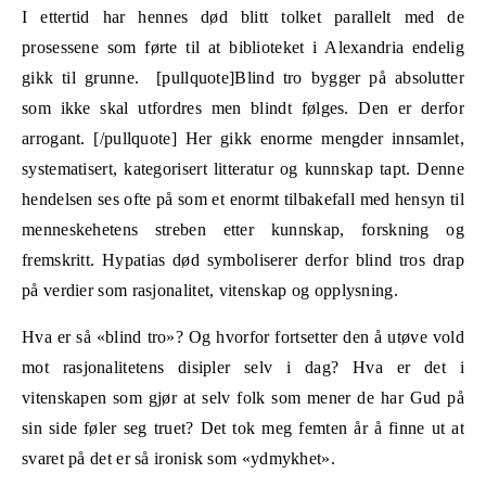
I ettertid har hennes død blitt tolket parallelt med de
prosessene som førte til at biblioteket i Alexandria endelig
gikk til grunne. [pullquote]Blind tro bygger på absolutter
som ikke skal utfordres men blindt følges. Den er derfor
arrogant. [/pullquote] Her gikk enorme mengder innsamlet,
systematisert, kategorisert litteratur og kunnskap tapt. Denne
hendelsen ses ofte på som et enormt tilbakefall med hensyn til
menneskehetens streben etter kunnskap, forskning og
fremskritt. Hypatias død symboliserer derfor blind tros drap
på verdier som rasjonalitet, vitenskap og opplysning.
Hva er så «blind tro»?
Og
hvorfor fortsetter den å utøve vold
mot rasjonalitetens disipler selv i dag? Hva er det i
vitenskapen som gjør at selv folk som mener de har Gud på
sin side føler seg truet? Det tok meg femten år å finne ut at
svaret på det er så ironisk som «ydmykhet».