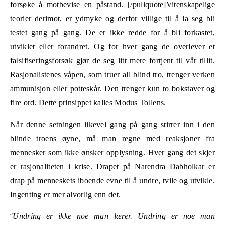
forsøke å motbevise en påstand. [/pullquote]Vitenskapelige
teorier derimot, er ydmyke og derfor villige til å la seg bli
testet gang på gang. De er ikke redde for å bli forkastet,
utviklet eller forandret. Og for hver gang de overlever et
falsifiseringsforsøk gjør de seg litt mere fortjent til vår tillit.
Rasjonalistenes våpen, som truer all blind tro, trenger verken
ammunisjon eller potteskår. Den trenger kun to bokstaver og
fire ord. Dette prinsippet kalles Modus Tollens.
Når denne setningen likevel gang på gang stirrer inn i den
blinde troens øyne, må man regne med reaksjoner fra
mennesker som ikke ønsker opplysning. Hver gang det skjer
er rasjonaliteten i krise. Drapet på Narendra Dabholkar er
drap på menneskets iboende evne til å undre, tvile og utvikle.
Ingenting er mer alvorlig enn det.
“
Undring er ikke noe man lærer. Undring er noe man