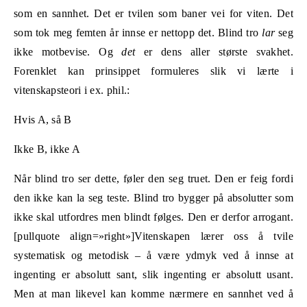
som en sannhet. Det er tvilen som baner vei for viten. Det
som tok meg femten år innse er nettopp det. Blind tro
lar
seg
ikke motbevise. Og
det
er dens aller største svakhet.
Forenklet kan prinsippet formuleres slik vi lærte i
vitenskapsteori i ex. phil.:
Hvis A, så B
Ikke B, ikke A
Når blind tro ser dette, føler den seg truet. Den er feig fordi
den ikke kan la seg teste. Blind tro bygger på absolutter som
ikke skal utfordres men blindt følges. Den er derfor arrogant.
[pullquote align=»right»]Vitenskapen lærer oss å tvile
systematisk og metodisk – å være ydmyk ved å innse at
ingenting er absolutt sant, slik ingenting er absolutt usant.
Men at man likevel kan komme nærmere en sannhet ved å