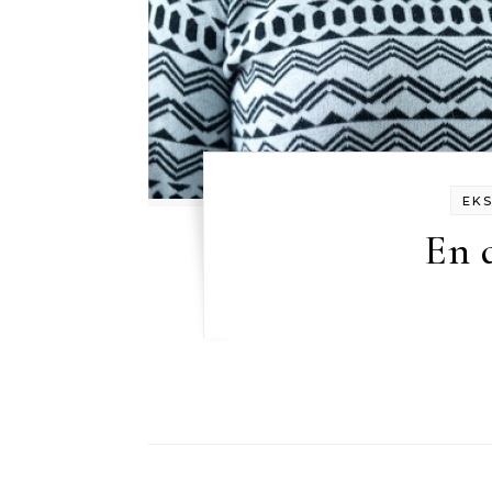
EKS
En 