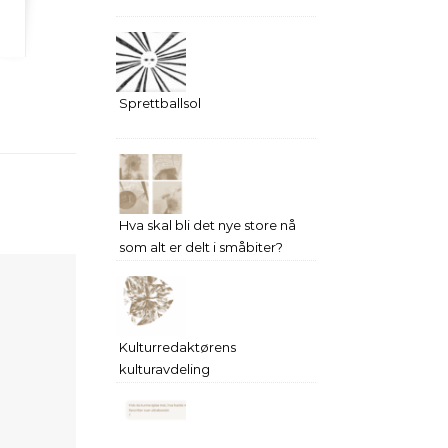
Sprettballsol
Hva skal bli det nye store nå
som alt er delt i småbiter?
Kulturredaktørens
kulturavdeling