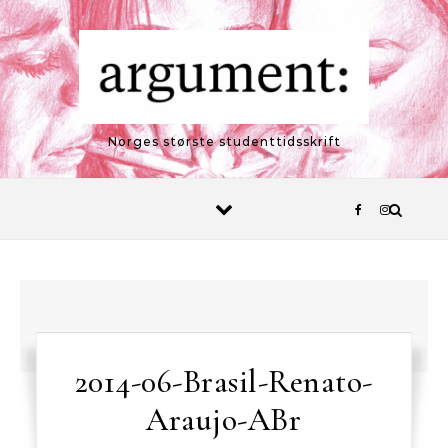
Skip to content
Norges største studenttidsskrift
2014-06-Brasil-Renato-
Araujo-ABr