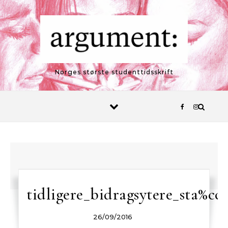
Skip to content
Norges største studenttidsskrift
tidligere_bidragsytere_sta%cc
26/09/2016