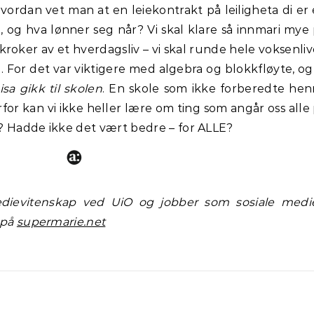
ordan vet man at en leiekontrakt på leiligheta di er
ie, og hva lønner seg når?
Vi skal klare så innmari mye
kroker av et hverdagsliv – vi skal runde hele voksenliv
. For det var viktigere med algebra og blokkfløyte, og
isa gikk til skolen
. En skole som ikke forberedte he
orfor kan vi ikke heller lære om ting som angår oss alle
? Hadde ikke det vært bedre – for ALLE?
dievitenskap ved UiO og jobber som sosiale medi
 på
supermarie.net