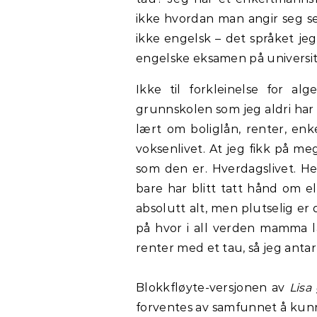
ikke hvordan man angir seg selv
ikke engelsk – det språket jeg
engelske eksamen på universi
Ikke til forkleinelse for a
grunnskolen som jeg aldri har 
lært om boliglån, renter, enk
voksenlivet. At jeg fikk på m
som den er. Hverdagslivet. 
bare har blitt tatt hånd om el
absolutt alt, men plutselig er
på hvor i all verden mamma 
renter med et tau, så jeg antar
Blokkfløyte-versjonen av
Lisa 
forventes av samfunnet å kun