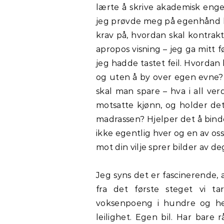
lærte å skrive akademisk engel
jeg prøvde meg på egenhånd ble
krav på, hvordan skal kontrakt
apropos visning – jeg ga mitt
jeg hadde tastet feil. Hvorda
og uten å by over egen evne?
skal man spare – hva i all ve
motsatte kjønn, og holder det
madrassen? Hjelper det å binde
ikke egentlig hver og en av os
mot din vilje sprer bilder av d
Jeg syns det er fascinerende, a
fra det første steget vi t
voksenpoeng i hundre og hel
leilighet. Egen bil. Har bare