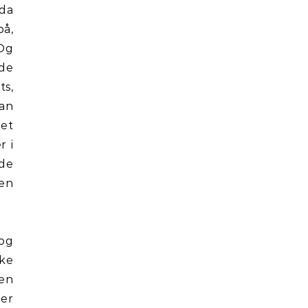
 da
på,
 Og
dde
ts,
dan
det
r i
rde
oen
 og
ke
gen
 er