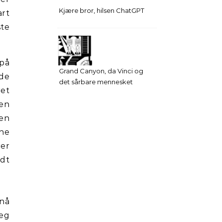
Kjære bror, hilsen ChatGPT
art
ste
 på
Grand Canyon, da Vinci og
dde
det sårbare mennesket
ret
den
ten
nne
rer
ndt
 nå
jeg