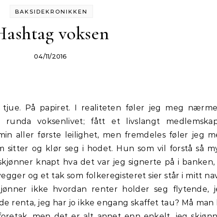
BAKSIDEKRONIKKEN
Hashtag voksen
04/11/2016
tjue. På papiret. I realiteten føler jeg meg nærm
 runda voksenlivet; fått et livslangt medlemska
in aller første leilighet, men fremdeles føler jeg 
 sitter og klør seg i hodet. Hun som vil forstå så m
skjønner knapt hva det var jeg signerte på i banken,
 vegger og et tak som folkeregisteret sier står i mitt na
kjønner ikke hvordan renter holder seg flytende, 
de renta, jeg har jo ikke engang skaffet tau? Må man
oretak, men det er alt annet enn enkelt, jeg skjøn