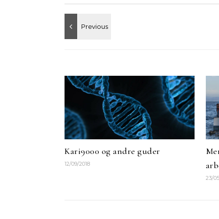
Kari9000 og andre guder
Mer
arb
12/09/2018
23/05