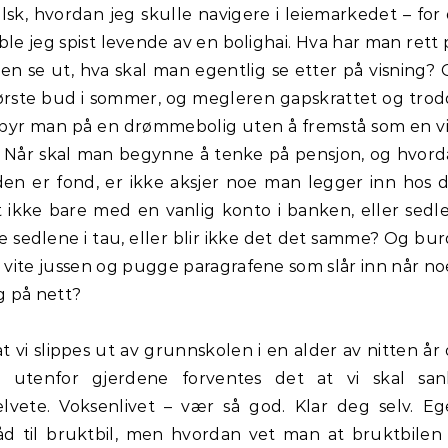
sk, hvordan jeg skulle navigere i leiemarkedet – for
 jeg spist levende av en bolighai. Hva har man rett 
en se ut, hva skal man egentlig se etter på visning?
 første bud i sommer, og megleren gapskrattet og tro
n byr man på en drømmebolig uten å fremstå som en vi
 Når skal man begynne å tenke på pensjon, og hvor
rden er fond, er ikke aksjer noe man legger inn hos 
 ikke bare med en vanlig konto i banken, eller sedle
 sedlene i tau, eller blir ikke det det samme? Og bu
s vite jussen og pugge paragrafene som slår inn når n
eg på nett?
t vi slippes ut av grunnskolen i en alder av nitten år
ar utenfor gjerdene forventes det at vi skal san
vete. Voksenlivet – vær så god. Klar deg selv. E
 råd til bruktbil, men hvordan vet man at bruktbilen