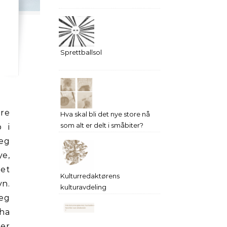
Sprettballsol
ere
Hva skal bli det nye store nå
som alt er delt i småbiter?
p i
meg
ye,
 et
Kulturredaktørens
vn.
kulturavdeling
jeg
 ha
ner