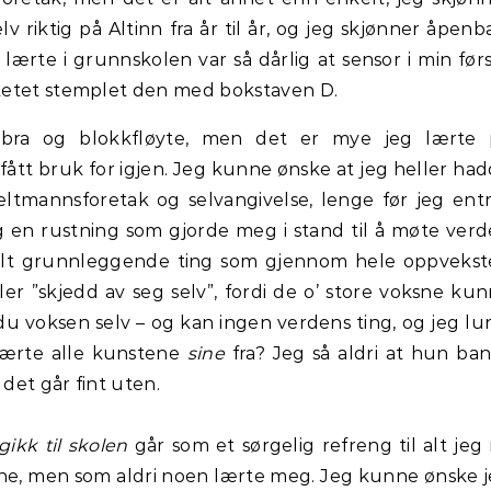
 riktig på Altinn fra år til år, og jeg skjønner åpenb
 lærte i grunnskolen var så dårlig at sensor i min før
tetet stemplet den med bokstaven D.
lgebra og blokkfløyte, men det er mye jeg lærte
fått bruk for igjen. Jeg kunne ønske at jeg heller ha
eltmannsforetak og selvangivelse, lenge før jeg ent
eg en rustning som gjorde meg i stand til å møte ver
Helt grunnleggende ting som gjennom hele oppveks
ler ”skjedd av seg selv”, fordi de o’ store voksne ku
 du voksen selv – og kan ingen verdens ting, og jeg lu
lærte alle kunstene
sine
fra? Jeg så aldri at hun ba
 det går fint uten.
gikk til skolen
går som et sørgelig refreng til alt jeg
ne, men som aldri noen lærte meg. Jeg kunne ønske 