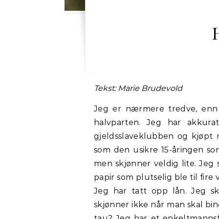
Tekst: Marie Brudevold
Jeg er nærmere tredve, enn 
halvparten. Jeg har akkurat
gjeldsslaveklubben og kjøpt m
som den usikre 15-åringen som
men skjønner veldig lite. Jeg 
papir som plutselig ble til fire
Jeg har tatt opp lån. Jeg s
skjønner ikke når man skal bin
tau? Jeg har et enkeltmannsf