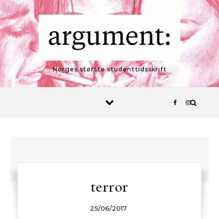
Skip to content
Norges største studenttidsskrift
terror
25/06/2017