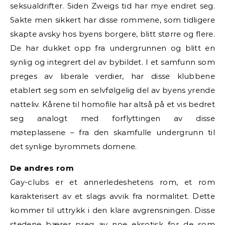
seksualdrifter. Siden Zweigs tid har mye endret seg.
Sakte men sikkert har disse rommene, som tidligere
skapte avsky hos byens borgere, blitt større og flere.
De har dukket opp fra undergrunnen og blitt en
synlig og integrert del av bybildet. I et samfunn som
preges av liberale verdier, har disse klubbene
etablert seg som en selvfølgelig del av byens yrende
natteliv. Kårene til homofile har altså på et vis bedret
seg analogt med forflyttingen av disse
møteplassene – fra den skamfulle undergrunn til
det synlige byrommets domene.
De andres rom
Gay-clubs er et annerledeshetens rom, et rom
karakterisert av et slags avvik fra normalitet. Dette
kommer til uttrykk i den klare avgrensningen. Disse
stedene bærer preg av noe eksotisk for de som