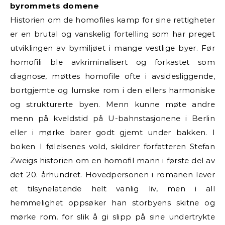
byrommets domene
Historien om de homofiles kamp for sine rettigheter
er en brutal og vanskelig fortelling som har preget
utviklingen av bymiljøet i mange vestlige byer. Før
homofili ble avkriminalisert og forkastet som
diagnose, møttes homofile ofte i avsidesliggende,
bortgjemte og lumske rom i den ellers harmoniske
og strukturerte byen. Menn kunne møte andre
menn på kveldstid på U-bahnstasjonene i Berlin
eller i mørke barer godt gjemt under bakken. I
boken I følelsenes vold, skildrer forfatteren Stefan
Zweigs historien om en homofil mann i første del av
det 20. århundret. Hovedpersonen i romanen lever
et tilsynelatende helt vanlig liv, men i all
hemmelighet oppsøker han storbyens skitne og
mørke rom, for slik å gi slipp på sine undertrykte