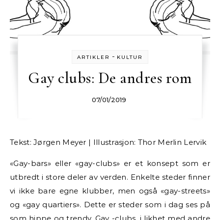
-
ARTIKLER
KULTUR
Gay clubs: De andres rom
07/01/2019
Tekst: Jørgen Meyer | Illustrasjon: Thor Merlin Lervik
«Gay-bars» eller «gay-clubs» er et konsept som er
utbredt i store deler av verden. Enkelte steder finner
vi ikke bare egne klubber, men også «gay-streets»
og «gay quartiers». Dette er steder som i dag ses på
som hippe og trendy. Gay -clubs, i likhet med andre