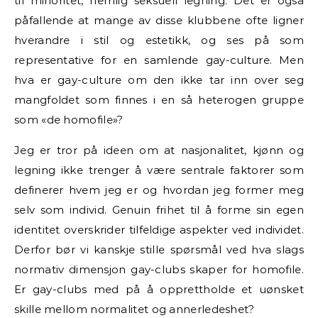
til minoritet, nemlig seksuell legning. Det er også
påfallende at mange av disse klubbene ofte ligner
hverandre i stil og estetikk, og ses på som
representative for en samlende gay-culture. Men
hva er gay-culture om den ikke tar inn over seg
mangfoldet som finnes i en så heterogen gruppe
som «de homofile»?
Jeg er tror på ideen om at nasjonalitet, kjønn og
legning ikke trenger å være sentrale faktorer som
definerer hvem jeg er og hvordan jeg former meg
selv som individ. Genuin frihet til å forme sin egen
identitet overskrider tilfeldige aspekter ved individet.
Derfor bør vi kanskje stille spørsmål ved hva slags
normativ dimensjon gay-clubs skaper for homofile.
Er gay-clubs med på å opprettholde et uønsket
skille mellom normalitet og annerledeshet?