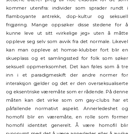
kommer utenifra: individer som sprader rundt i
flamboyante antrekk, dop-kultur og seksuell
frigjøring. Mange oppsøker disse stedene for å
kunne leve ut sitt «virkelige jeg» uten å måtte
oppleve seg selv som avvik fra det normale. Likevel
kan man oppleve at homse-klubber fort blir en
skueplass og et samlingssted for folk som søker
seksuell oppmerksomhet. Det kan føles som å tre
inn i et paradigmeskift der andre normer for
interaksjon gjelder og det er den overseksualiserte
og eksentriske væremåte som er rådende. På denne
måten kan det virke som om gay-clubs har et
påfallende normativt aspekt. Annerledeshet og
homofil blir en væremåte, en rolle som former
homofil identitet generelt. Å være homofil blir
synonymt med det å være annerledes eller å avvike