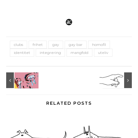
clubs
frihet
gay
gay bar
homofil
identitet
integrering
mangfold
uteliv
RELATED POSTS