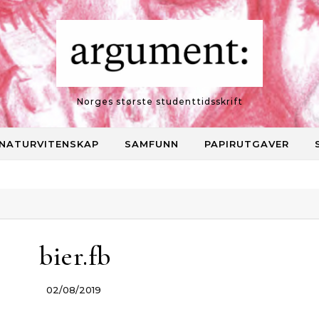
Norges største studenttidsskrift
NATURVITENSKAP
SAMFUNN
PAPIRUTGAVER
bier.fb
02/08/2019