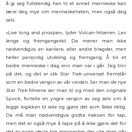
å gi seg fullstendig hen til et annet menneske kan
lære deg mye om menneskeheten, men også deg
selv.
«Live long and prosper», lyder Vulcan-hilsenen. Lev
lenge og fremgangsrikt. Da mener man ikke
nødvendigvis en karriere, eller andre bragder, men
heller personlig utvikling og fremgang. Å bli et
bedre menneske i dag enn man var i går. Jeg tror
på det, og det er slik
Star Trek
-universet fremstår
som en bedre versjon av vår verden. Ser man de nye
Star Trek
-filmene ser man til og med den originale
Spock, fortelle en yngre versjon av seg selv om å
legge logikken til side og gjøre det som
føles
riktig.
Da må man nødvendigvis godta risikoen for tap,
men det er også mye å tape på å ikke gjøre det for
det er noen jævla bra mennesker der ute man går