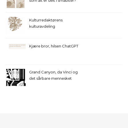
som alt er delt i småbiter?
Kulturredaktørens
kulturavdeling
Kjære bror, hilsen ChatGPT
Grand Canyon, da Vinci og
det sårbare mennesket