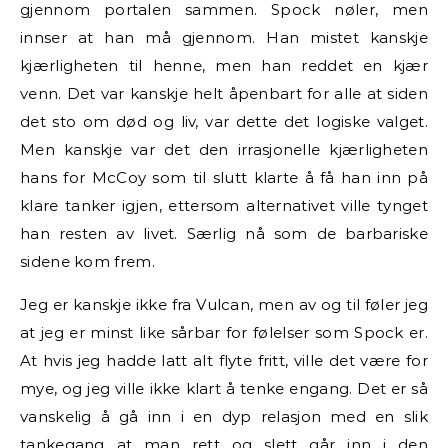
gjennom portalen sammen. Spock nøler, men
innser at han må gjennom. Han mistet kanskje
kjærligheten til henne, men han reddet en kjær
venn. Det var kanskje helt åpenbart for alle at siden
det sto om død og liv, var dette det logiske valget.
Men kanskje var det den irrasjonelle kjærligheten
hans for McCoy som til slutt klarte å få han inn på
klare tanker igjen, ettersom alternativet ville tynget
han resten av livet. Særlig nå som de barbariske
sidene kom frem.
Jeg er kanskje ikke fra Vulcan, men av og til føler jeg
at jeg er minst like sårbar for følelser som Spock er.
At hvis jeg hadde latt alt flyte fritt, ville det være for
mye, og jeg ville ikke klart å tenke engang. Det er så
vanskelig å gå inn i en dyp relasjon med en slik
tankegang at man rett og slett går inn i den