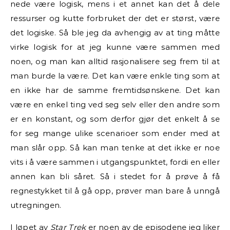
nede være logisk, mens i et annet kan det å dele
ressurser og kutte forbruket der det er størst, være
det logiske. Så ble jeg da avhengig av at ting måtte
virke logisk for at jeg kunne være sammen med
noen, og man kan alltid rasjonalisere seg frem til at
man burde la være. Det kan være enkle ting som at
en ikke har de samme fremtidsønskene. Det kan
være en enkel ting ved seg selv eller den andre som
er en konstant, og som derfor gjør det enkelt å se
for seg mange ulike scenarioer som ender med at
man slår opp. Så kan man tenke at det ikke er noe
vits i å være sammen i utgangspunktet, fordi en eller
annen kan bli såret. Så i stedet for å prøve å få
regnestykket til å gå opp, prøver man bare å unngå
utregningen.
I løpet av
Star Trek
er noen av de episodene jeg liker