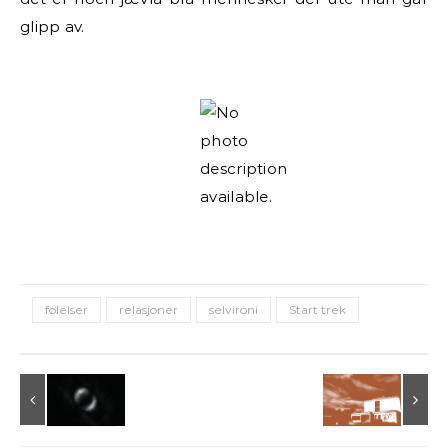
glipp av.
følelser
relasjoner
selvironi
Start trek