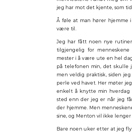
jeg har mot det kjente, som tid
Å føle at man hører hjemme i
være til.
Jeg har fått noen nye rutiner 
tilgjengelig for menneskene
mester i å være ute en hel dag
på telefonen min, det skulle je
men veldig praktisk, siden je
perle ved havet. Her møter jeg
enkelt å knytte min hverdag t
sted enn der jeg er når jeg få
der hjemme. Men menneskene je
sine, og Menton vil ikke lenge
Bare noen uker etter at jeg fl