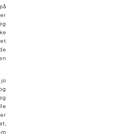
på
ker
jeg
ke
det
ede
den
 jo
 og
jeg
lle
ler
et,
som