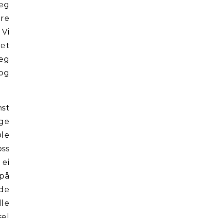
jeg
dre
 Vi
det
meg
 og
nst
ige
øle
oss
 ei
 på
nde
le
sel