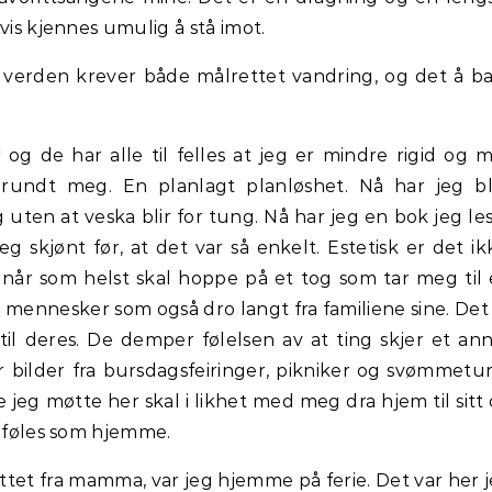
vis kjennes umulig å stå imot.
 verden krever både målrettet vandring, og det å b
og de har alle til felles at jeg er mindre rigid og 
 rundt meg. En planlagt planløshet. Nå har jeg bl
 uten at veska blir for tung. Nå har jeg en bok jeg le
g skjønt før, at det var så enkelt. Estetisk er det ik
g når som helst skal hoppe på et tog som tar meg til
 mennesker som også dro langt fra familiene sine. Det
il deres. De demper følelsen av at ting skjer et an
r bilder fra bursdagsfeiringer, pikniker og svømmetu
g møtte her skal i likhet med meg dra hjem til sitt
r føles som hjemme.
yttet fra mamma, var jeg hjemme på ferie. Det var her 