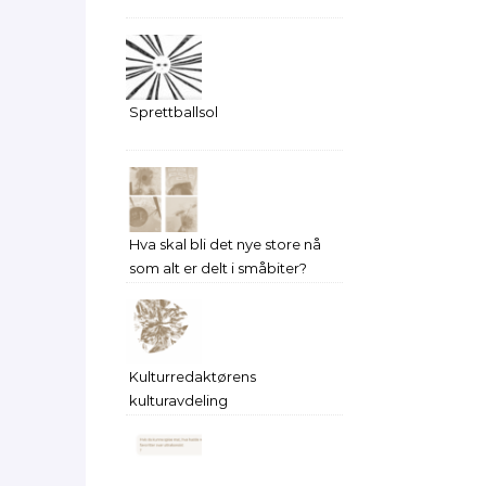
Sprettballsol
Hva skal bli det nye store nå
som alt er delt i småbiter?
Kulturredaktørens
kulturavdeling