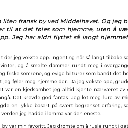
n liten fransk by ved Middelhavet. Og jeg bl
 til at det føles som hjemme, uten å væ
opp.
Jeg har aldri flyttet så langt hjemmef
et der jeg vokste opp. Ingenting når så langt tilbake 
 vinter, og å smelte dammer rundt meg i overgan
og friske somrene, og evige bilturer som bandt det h
t jeg føler meg hjemme der. Da jeg vokste opp, gru
Det var en kjedsomhet jeg alltid kjente nærværet av
ngå. Det krevde god fantasi. Jeg lot meg lure av m
ygde en lykke basert på svært begrenset erfaring, 
en verden jeg hadde i lomma var den eneste.
 var min favoritt. Jeg drømte om å rusle rundt i ga