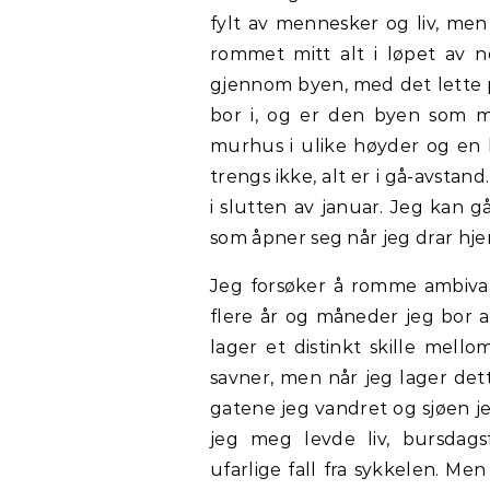
fylt av mennesker og liv, 
rommet mitt alt i løpet av 
gjennom byen, med det lette p
bor i, og er den byen som
murhus i ulike høyder og en l
trengs ikke, alt er i gå-avsta
i slutten av januar. Jeg kan g
som åpner seg når jeg drar hj
Jeg forsøker å romme ambivale
flere år og måneder jeg bor a
lager et distinkt skille me
savner, men når jeg lager det
gatene jeg vandret og sjøen jeg
jeg meg levde liv, bursdags
ufarlige fall fra sykkelen. M