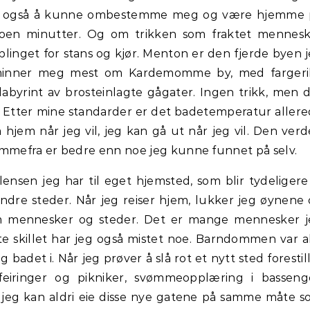
men også å kunne ombestemme meg og være hjemme 
noen minutter. Og om trikken som fraktet mennes
linget for stans og kjør. Menton er den fjerde byen 
 minner meg mest om Kardemomme by, med fargeri
abyrint av brosteinlagte gågater. Ingen trikk, men 
nd. Etter mine standarder er det badetemperatur aller
å hjem når jeg vil, jeg kan gå ut når jeg vil. Den ver
emmefra er bedre enn noe jeg kunne funnet på selv.
nsen jeg har til eget hjemsted, som blir tydeligere
ndre steder. Når jeg reiser hjem, lukker jeg øynene
llom mennesker og steder. Det er mange mennesker 
te skillet har jeg også mistet noe. Barndommen var a
 badet i. Når jeg prøver å slå rot et nytt sted forestil
feiringer og pikniker, svømmeopplæring i basseng
en jeg kan aldri eie disse nye gatene på samme måte 