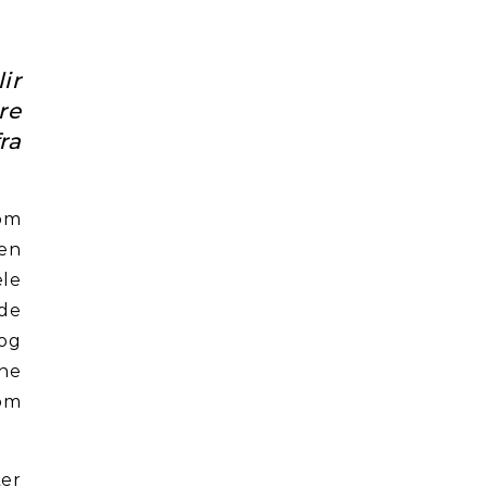
ir
re
ra
som
gen
ele
dde
 og
ine
som
ter