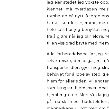
jeg eier stedet jeg vokste o
kjenner, må hverdagen meisle
tomheten på nytt, å terge ens
har all komfort hjemme, men k
hele tatt har jeg benyttet meg
fra å gjøre når jeg blir eldr
til en viss grad bryte med hje
Alle forberedelsene før jeg r
selve reisen, der bagasjen må t
transportmidler, gjør meg sli
behovet for å løpe av sted igj
hjem før eller siden. Vi lengte
som lengter hjem hver enest
hjemlengselen. Men så, da jeg
på norsk med hodetelefone
menneskene rundt meg om fav