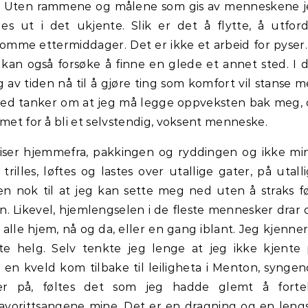
pp. Uten rammene og målene som gis av menneskene 
s ut i det ukjente. Slik er det å flytte, å utfor
omme ettermiddager. Det er ikke et arbeid for pyser.
an også forsøke å finne en glede et annet sted. I 
 av tiden nå til å gjøre ting som komfort vil stanse 
e. Med tanker om at jeg må legge oppveksten bak meg,
mmet for å bli et selvstendig, voksent menneske.
eiser hjemmefra, pakkingen og ryddingen og ikke mi
rilles, løftes og lastes over utallige gater, på utall
ten nok til at jeg kan sette meg ned uten å straks f
en. Likevel, hjemlengselen i de fleste mennesker drar 
r alle hjem, nå og da, eller en gang iblant. Jeg kjenner
e helg. Selv tenkte jeg lenge at jeg ikke kjente
 en kveld kom tilbake til leiligheta i Menton, synge
r på, føltes det som jeg hadde glemt å fortel
orittsangene mine. Det er en dragning og en leng