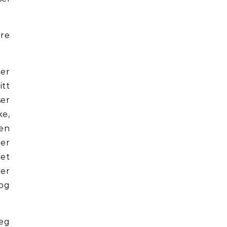
are
mer
itt
ser
ke,
 en
 er
net
rer
 og
jeg