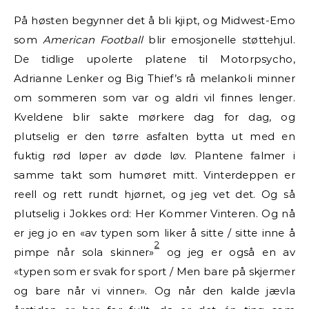
På høsten begynner det å bli kjipt, og Midwest-Emo
som
American Football
blir emosjonelle støttehjul.
De tidlige upolerte platene til Motorpsycho,
Adrianne Lenker og Big Thief’s rå melankoli minner
om sommeren som var og aldri vil finnes lenger.
Kveldene blir sakte mørkere dag for dag, og
plutselig er den tørre asfalten bytta ut med en
fuktig rød løper av døde løv. Plantene falmer i
samme takt som humøret mitt. Vinterdeppen er
reell og rett rundt hjørnet, og jeg vet det. Og så
plutselig i Jokkes ord: Her Kommer Vinteren. Og nå
er jeg jo en «av typen som liker å sitte / sitte inne å
2
pimpe når sola skinner»
og jeg er også en av
«typen som er svak for sport / Men bare på skjermer
og bare når vi vinner». Og når den kalde jævla