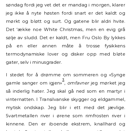
søndag fordi jeg vet det er mandag i morgen, klarer
jeg ikke å nyte høsten fordi snart er det kaldt og
mørkt og bløtt og surt. Og gatene blir aldri hvite.
Det ‘ække noe White Christmas, men en evig grå
sølje av sludd. Det er kaldt, men Fru Oslo By lykkes
på en eller annen måte å trosse fysikkens
termodynamiske lover og disker opp med bløte
gater, selv i minusgrader.
I stedet for å drømme om sommeren og «Synge
3
gamle sanger om igjen»
,
omfavner
jeg mørket jeg
så inderlig hater. Jeg skal gå ned som en martyr i
vinternatten. I Transilvanske skygger og eldgammel,
mytisk ondskap. Jeg blir i ett med det jævlige.
Svartmetallen river i ørene som rimfrosten river i
kinnene. Den er iboende ekstrem, knallhard og