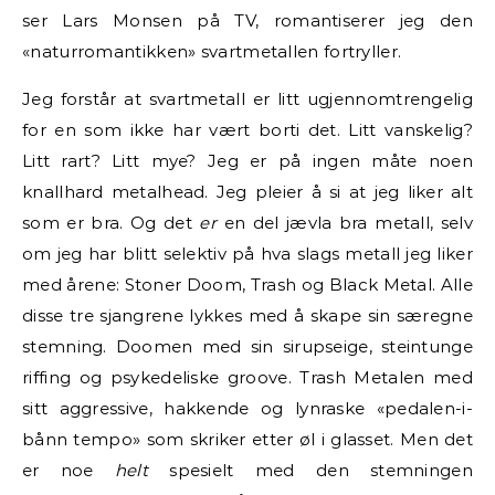
ser Lars Monsen på TV, romantiserer jeg den
«naturromantikken» svartmetallen fortryller.
Jeg forstår at svartmetall er litt ugjennomtrengelig
for en som ikke har vært borti det. Litt vanskelig?
Litt rart? Litt mye? Jeg er på ingen måte noen
knallhard metalhead. Jeg pleier å si at jeg liker alt
som er bra. Og det
er
en del jævla bra metall, selv
om jeg har blitt selektiv på hva slags metall jeg liker
med årene: Stoner Doom, Trash og Black Metal. Alle
disse tre sjangrene lykkes med å skape sin særegne
stemning. Doomen med sin sirupseige, steintunge
riffing og psykedeliske groove. Trash Metalen med
sitt aggressive, hakkende og lynraske «pedalen-i-
bånn tempo» som skriker etter øl i glasset. Men det
er
noe
helt
spesielt med den stemningen