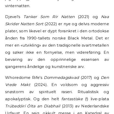
vinternatten.
Djevel’s
Tanker Som Rir Natten
(2021) og
Naa
Skrider Natten Sort
(2022) er nye og delvis moderne
plater, som likevel er dypt forankret i den ortodokse
ånden fra 1990-tallets norske Black Metal. Det er
mer en «utvikling» av den tradisjonelle svartmetallen
og søker ikke en fornyelse, men videreføring. En
bevaring av den opprinnelige essensen av
sjangerens åndelige og kunstneriske arv.
Whoredome Rife’s
Dommedagskvad
(2017) og
Den
Vrede Makt
(2024). En voldsom og aggressiv
snøstorm av spirituelt raseri. Ritualistisk og
apokalyptisk. Og den helt
fantastiske
(!) live-plata
Trúbadóirí Ólta an Diabhail
(2013) av Nederlandske
Urfaust. En seig, okkult messe i en Katedral av