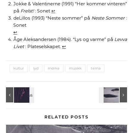
Jokke & Valentinerne (1991) “Her kommer vinteren”
på
Frelst!
: Sonet
↩︎
deLillos (1993) “Neste sommer” på
Neste Sommer
:
Sonet
↩︎
Åge Aleksandersen (1984). “Lys og varme” på
Levva
Livet
: Plateselskapet.
↩︎
kultur
lyd
mørke
musikk
tema
RELATED POSTS