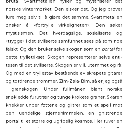
brutal. Svartmetallen hyller og mystifiserer det
norske vintermørket. Den elsker det. Og jeg prøver
lure meg selv til å gjøre det samme. Svartmetallen
ønsker å «fortrylle virkeligheten». Den søker
mystisismen. Det hverdagslige, sosialiserte og
«trygge» i det siviliserte samfunnet sees på som noe
falskt. Og den bruker selve skogen som en
portal
for
dette trylletrikset. Skogen representerer selve anti-
tesen til det siviliserte. Skogen er vill, utemmet og rå.
Og med en tryllestav bestående av skrapete gitarer
og tordrende trommer, Zim-Zala-Bim, så er jeg også
i granskogen. Under fullmånen blant norske
snøkledde furutrær og tunge krokete graner. Skaren
knekker under føttene og glitrer som et speil mot
den uendelige stjernehimmelen, en gnistrende
portal til et større og ugripelig kosmos. Her ruver en