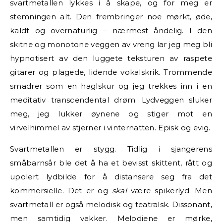
svartmetallen lykkes i å skape, og for meg er
stemningen alt. Den frembringer noe mørkt, øde,
kaldt og overnaturlig – nærmest åndelig. I den
skitne og monotone veggen av vreng lar jeg meg bli
hypnotisert av den luggete teksturen av raspete
gitarer og plagede, lidende vokalskrik. Trommende
smadrer som en haglskur og jeg trekkes inn i en
meditativ transcendental drøm. Lydveggen sluker
meg, jeg lukker øynene og stiger mot en
virvelhimmel av stjerner i vinternatten. Episk og evig.
Svartmetallen er stygg. Tidlig i sjangerens
småbarnsår ble det å ha et bevisst skittent, rått og
upolert lydbilde for å distansere seg fra det
kommersielle. Det er og
skal
være spikerlyd. Men
svartmetall er også melodisk og teatralsk. Dissonant,
men samtidig vakker. Melodiene er mørke,