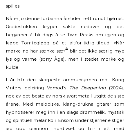
spilles.
Nå er jo denne forbanna årstiden rett rundt hjørnet.
Gradestokken kryper sakte nedover og det
begynner å bli dags å se Twin Peaks om igjen og
kjøpe Tomtegløgg på et altfor-tidlig-tilbud. «Når
4
mørke no har sænke sæ»
blir det ikke særlig mye
lys og varme (sorry Åge), men i stedet mørke og
kulde.
I år blir den skarpeste ammunisjonen mot Kong
Vinters beleiring Vemod’s
The Deepening
(2024),
noe av det beste av norsk svartmetall utgitt de siste
årene. Med melodiske, klang-drukna gitarer som
hypnotiserer meg inn i en slags drømmelik, mystisk
og spirituell melankoli. Ensom under stjernene stiger
jeg opp gjennom nordlyset og blir i ett med