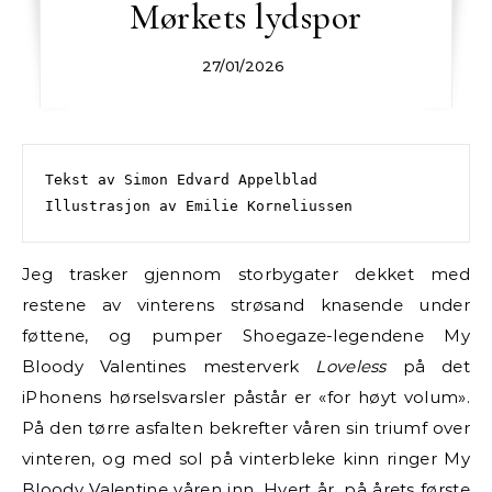
Mørkets lydspor
27/01/2026
Tekst av Simon Edvard Appelblad
Illustrasjon av Emilie Korneliussen
Jeg trasker gjennom storbygater dekket med
restene av vinterens strøsand knasende under
føttene, og pumper Shoegaze-legendene My
Bloody Valentines mesterverk
Loveless
på det
iPhonens hørselsvarsler påstår er «for høyt volum».
På den tørre asfalten bekrefter våren sin triumf over
vinteren, og med sol på vinterbleke kinn ringer My
Bloody Valentine våren inn. Hvert år, på årets første