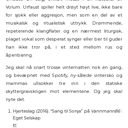
Volum. Urfaust spiller helt drøyt høyt live, ikke bare
for sjokk eller aggresjon, men som en del av et
musikalsk og ritualistisk uttrykk. Drømmende,
repeterende klangflater og en nærmest liturgisk,
plaget vokal som desperat synger eller ber til guder
han ikke tror på, i et sted mellom rus og
åpenbaring.
Jeg skal nå snart trosse vinternatten nok en gang,
og bevæpnet med Spotify, ny-sålede vintersko og
mammas ullsokker tre inn i den statiske
skyttergravskrigen mot elementene. Og jeg skal
nyte det.
Hjerteslag (2016). “Sang til Sonja” på
Vannmann86
:
Eget Selskap
↩︎