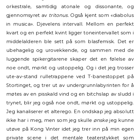
orkestrale, samtidig atonale og dissonante, og
gjennomsyret av
tritonus.
Også kjent som «diabolus
in musica». Djevelens intervall. Mellom en perfekt
kvart og en perfekt kvint ligger toneintervallet som i
middelalderen ble sett på som blasfemisk. Det er
ubehagelig og urovekkende, og sammen med de
luggende spikergitarene skaper det en følelse av
noe ondt, mørkt og ustoppelig. Og i det jeg trosser
ute-av-stand rulletrappene ved T-banestoppet på
Stortinget, og trer ut av undergrunnlabyrinten for å
møtes av en pisskald vind og en bitchslap av sludd i
trynet, blir jeg også noe ondt, mørkt og ustoppelig.
Jeg kanaliserer et alterego. En ondskap jeg absolutt
ikke har i meg, men som jeg skulle
ønske
jeg kunne
utøve på Kong Vinter idet jeg trer inn på min egen
private scene i det mentale teaterstykket som