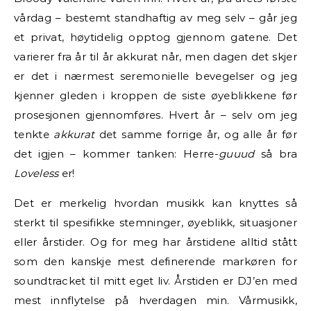
vårdag – bestemt standhaftig av meg selv – går jeg
et privat, høytidelig opptog gjennom gatene. Det
varierer fra år til år akkurat når, men dagen det skjer
er det i nærmest seremonielle bevegelser og jeg
kjenner gleden i kroppen de siste øyeblikkene før
prosesjonen gjennomføres. Hvert år – selv om jeg
tenkte
akkurat
det samme forrige år, og alle år før
det igjen – kommer tanken: Herre-
guuud
så bra
Loveless
er!
Det er merkelig hvordan musikk kan knyttes så
sterkt til spesifikke stemninger, øyeblikk, situasjoner
eller årstider. Og for meg har årstidene alltid stått
som den kanskje mest definerende markøren for
soundtracket til mitt eget liv. Årstiden er DJ’en med
mest innflytelse på hverdagen min. Vårmusikk,