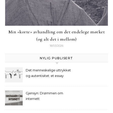
Min «korte» avhandling om det endelege mørket
(og alt det i mellom)
18/03/2026
NYLIG PUBLISERT
Det menneskelige uttrykket
og autentisitet: et essay
Gjensyn: Drømmen om
internett