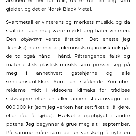
årstiden er her for fullt, da er det én ting som
gjelder, og det er Norsk Black Metal.
Svartmetall er vinterens og mørkets musikk, og da
skal det faen meg være mørkt. Jeg hater vinteren.
Den
objektivt
verste årstiden. Det eneste jeg
(kanskje) hater mer er julemusikk, og ironisk nok går
de to også hånd i hånd. Påtrengende, falsk og
materialistisk plastikk-musikk som presser seg på
meg i annethvert gatehjørne og alle
sentrumsbutikker. Som en skrålende YouTube-
reklame midt i videoens klimaks for trådløse
støvsugere eller en eller annen stasjonsvogn for
800.000 kr (som jeg verken har sertifikat til å kjøre,
eller råd å kjøpe). Hælvette opphøyet i andre
potens. Jeg begynner å grue meg alt i september.
På samme måte som det er vanskelig å nyte en