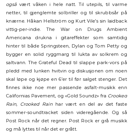
også
vært våken i hele natt. Til utepils, til varme
netter, til gjenglemte solbriller og til skrubbsår på
knærne. Håkan Hellström og Kurt Vile’s sin laidback
vittig-per-indie. The War on Drugs Ambient
Americana drukna i gitareffekter som samtidig
hinter til både Springsteen, Dylan og Tom Petty og
bygger en solid ryggmarg til lukta av solkrem og
saltvann. The Grateful Dead til slappe park-vors på
pledd med lunken hvitvin og diskusjonen om noen
skal løpe og kjøpe en 6’er til før salget stenger. Det
finnes ikke noe mer passende asfalt-musikk enn
Californias Pavement, og «Gold Soundz» fra
Crooked
Rain, Crooked Rain
har vært en del av det faste
sommer-soundtracket siden videregående. Og så
Post Rock når det regner. Post Rock er grå musikk
og må lyttes til når det er grått.