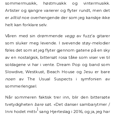
sommermusikk, høstmusikk og vintermusikk.
Artister og sjangre varierer og flyter rundt, men det
er
alltid
noe overhengende der som jeg kanskje ikke
helt kan forklare selv.
Våren med sin drømmende
vegg
av fuzz’a gitarer
som sluker meg levende. I svevende støy-melodier
føles det som at jeg flyter gjennom gatene på en sky
av en nostalgisk, bittersøt rosa tåke som viser vei til
soldagene vi har i vente. Dream Pop og band som
Slowdive, Westkust, Beach House og Jesu er bare
noen
av The Usual Suspects i symfonien av
sommerlengsel.
Når sommeren faktisk trer inn, blir den bittersøte
tvetydigheten
bare
søt. «Det danser sambarytmer /
1
Inni hodet mitt»
sang Hjerteslag i 2016, og ja, jeg har