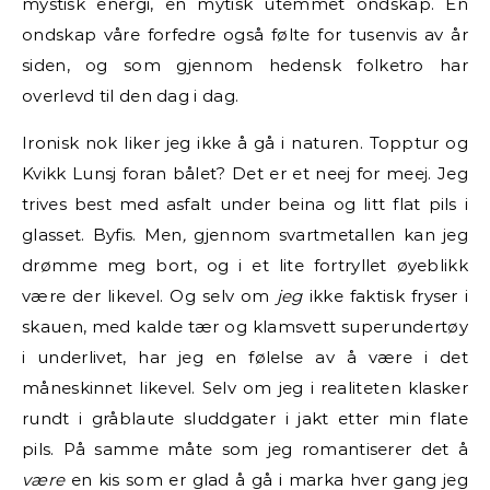
mystisk energi, en mytisk utemmet ondskap. En
ondskap våre forfedre også følte for tusenvis av år
siden, og som gjennom hedensk folketro har
overlevd til den dag i dag.
Ironisk nok liker jeg ikke å gå i naturen. Topptur og
Kvikk Lunsj foran bålet? Det er et neej for meej. Jeg
trives best med asfalt under beina og litt flat pils i
glasset. Byfis. Men
,
gjennom svartmetallen kan jeg
drømme meg bort, og i et lite fortryllet øyeblikk
være der likevel. Og selv om
jeg
ikke faktisk fryser i
skauen, med kalde tær og klamsvett superundertøy
i underlivet, har jeg en følelse av å være i det
måneskinnet likevel. Selv om jeg i realiteten klasker
rundt i gråblaute sluddgater i jakt etter min flate
pils. På samme måte som jeg romantiserer det å
være
en kis som er glad å gå i marka hver gang jeg