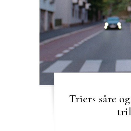
Triers såre o
tr