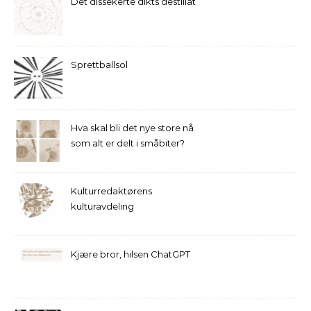
Det dissekerte dikts destillat
Sprettballsol
Hva skal bli det nye store nå
som alt er delt i småbiter?
Kulturredaktørens
kulturavdeling
Kjære bror, hilsen ChatGPT