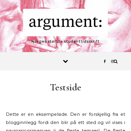
Skip to content
Norges største studenttidsskrift
Testside
Dette er en eksempelside. Den er forskjellig fra et
blogginnlegg fordi den blir på ett sted og vil vises i
navigasjonsmenyen (i de fleste temaer). De fleste