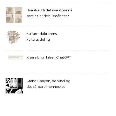
Hva skal bli det nye store nå
som alt er delt i småbiter?
Kulturredaktørens
kulturavdeling
Kjære bror, hilsen ChatGPT
Grand Canyon, da Vinci og
det sårbare mennesket