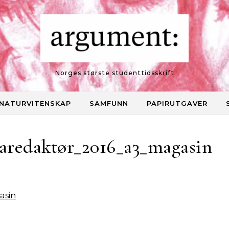
Norges største studenttidsskrift
NATURVITENSKAP
SAMFUNN
PAPIRUTGAVER
aredaktør_2016_a3_magasin
asin