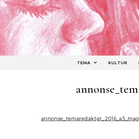
Skip to content
TEMA
KULTUR
annonse_tem
annonse_temaredaktør_2016_a3_mag