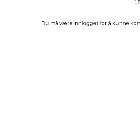
L
Du må være
innlogget
for å kunne ko