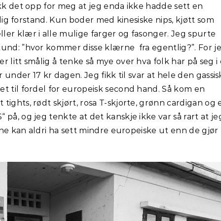
ikk det opp for meg at jeg enda ikke hadde sett en
stlig forstand. Kun boder med kinesiske nips, kjøtt som
er klær i alle mulige farger og fasonger. Jeg spurte
und: ”hvor kommer disse klærne fra egentlig?”. For j
 litt smålig å tenke så mye over hva folk har på seg i 
r under 17 kr dagen. Jeg fikk til svar at hele den gassi
t til fordel for europeisk second hand. Så kom en
tights, rødt skjørt, rosa T-skjorte, grønn cardigan og 
på, og jeg tenkte at det kanskje ikke var så rart at je
ærne kan aldri ha sett mindre europeiske ut enn de gjør