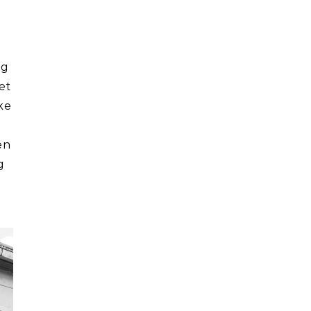
eg
et
ske
en
g