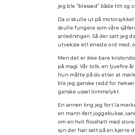
jeg ble “blessed” både titt og o
Da vi skulle ut på motorsykkel
skulle fungere som våre sjåfør
anledningen. Så der satt jeg da
utveksle ett eneste ord med, og
Men det er ikke bare kristend
på magi. Vår tolk, en tjuefir
hun måtte på do etter at mørket
ble jeg ganske redd for hekse
ganske ussel lommelykt.
En annen ting jeg fort la merke
en mann iført joggebukse, san
om en hvit flosshatt med store,
syn der han satt på en kjerre d