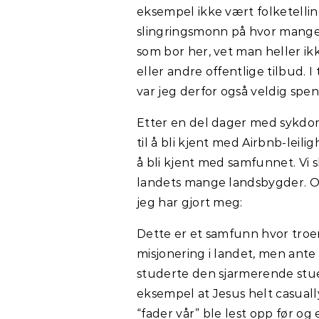
eksempel ikke vært folketelling p
slingringsmonn på hvor mange
som bor her, vet man heller i
eller andre offentlige tilbud. I
var jeg derfor også veldig spe
Etter en del dager med sykdo
til å bli kjent med Airbnb-leili
å bli kjent med samfunnet. Vi 
landets mange landsbygder. O
jeg har gjort meg:
Dette er et samfunn hvor troen
misjonering i landet, men ante
studerte den sjarmerende stuen 
eksempel at Jesus helt casually 
“fader vår” ble lest opp før og