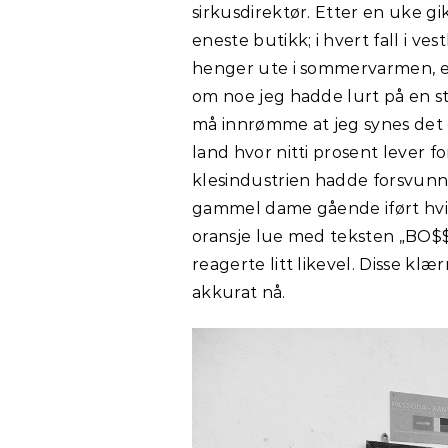
sirkusdirektør. Etter en uke g
eneste butikk; i hvert fall i ve
henger ute i sommervarmen, ell
om noe jeg hadde lurt på en st
må innrømme at jeg synes det er
land hvor nitti prosent lever fo
klesindustrien hadde forsvunne
gammel dame gående iført hvit 
oransje lue med teksten „BO$$“ 
reagerte litt likevel. Disse kl
akkurat nå.