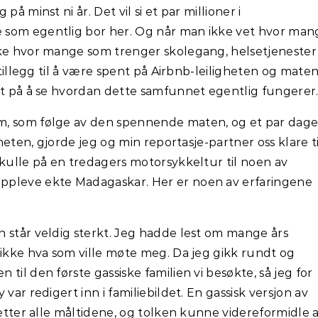
å minst ni år. Det vil si et par millioner i
 som egentlig bor her. Og når man ikke vet hvor man
kke hvor mange som trenger skolegang, helsetjenester
 tillegg til å være spent på Airbnb-leiligheten og maten
nt på å se hvordan dette samfunnet egentlig fungerer
m, som følge av den spennende maten, og et par dage
gheten, gjorde jeg og min reportasje-partner oss klare ti
skulle på en tredagers motorsykkeltur til noen av
ppleve ekte Madagaskar. Her er noen av erfaringene
 står veldig sterkt. Jeg hadde lest om mange års
 ikke hva som ville møte meg. Da jeg gikk rundt og
til den første gassiske familien vi besøkte, så jeg for
var redigert inn i familiebildet. En gassisk versjon av
 etter alle måltidene, og tolken kunne videreformidle 