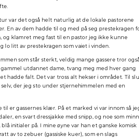
fte.
tur var det også helt naturlig at de lokale pastorene
er. En av dem hadde til og med på seg prestekragen f
, og klamret meg fast til en pastor jeg ikke kunne
 lo litt av prestekragen som vaiet i vinden.
ommen som står sterkt, veldig mange gassere tror ogs
e år gammel utdannet dame, tvang meg med hver gang
 hadde falt. Det var tross alt hekser i området. Til sl
r selv, der jeg sto under stjernehimmelen med en
 til er gassernes klær. På et marked vi var innom så je
daler, en svart dressjakke med snipp, og noe som min
 blå initialer på. I mine øyne var han et ganske komisk
ratt av to zebuer (gassiske kuer), som en slags